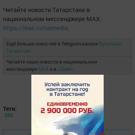
Читайте новости Татарстана в
национальном мессенджере MАХ:
https://max.ru/tatmedia
Ещё больше новостей в Telegram-канале
Бугульма
Татарстан
Читайте наши новости в национальном
мессенджере
MAX
и в
«Дзен»
Теги:
250