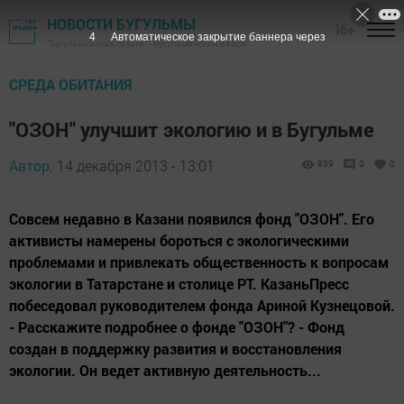
НОВОСТИ БУГУЛЬМЫ
16+
3
Автоматическое закрытие баннера через
"Бугульминская газета" - Бугульминский район
СРЕДА ОБИТАНИЯ
"ОЗОН" улучшит экологию и в Бугульме
Автор,
14 декабря 2013 - 13:01
939
0
0
Совсем недавно в Казани появился фонд "ОЗОН". Его
активисты намерены бороться с экологическими
проблемами и привлекать общественность к вопросам
экологии в Татарстане и столице РТ. КазаньПресс
побеседовал руководителем фонда Ариной Кузнецовой.
- Расскажите подробнее о фонде "ОЗОН"? - Фонд
создан в поддержку развития и восстановления
экологии. Он ведет активную деятельность...