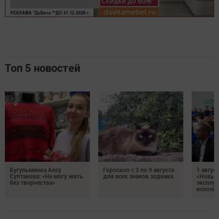
Топ 5 новостей
Бугульминка Алсу
Гороскоп с 3 по 9 августа
1 авгус
Султанова: «Не могу жить
для всех знаков зодиака
«Новые
без творчества»
эксплуа
исполня