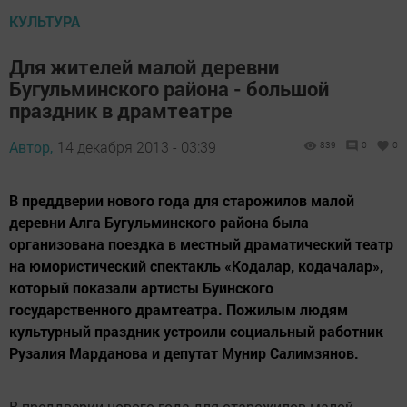
КУЛЬТУРА
Для жителей малой деревни
Бугульминского района - большой
праздник в драмтеатре
Автор,
14 декабря 2013 - 03:39
839
0
0
В преддверии нового года для старожилов малой
деревни Алга Бугульминского района была
организована поездка в местный драматический театр
на юмористический спектакль «Кодалар, кодачалар»,
который показали артисты Буинского
государственного драмтеатра. Пожилым людям
культурный праздник устроили социальный работник
Рузалия Марданова и депутат Мунир Салимзянов.
В преддверии нового года для старожилов малой