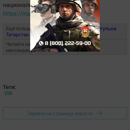
национальном мессенджере MАХ:
https://max.ru/tatmedia
Ещё больше новостей в Telegram-канале
Бугульма
Татарстан
Читайте наши новости в национальном
мессенджере
MAX
и в
«Дзен»
Теги:
250
Перейти на страницу новости