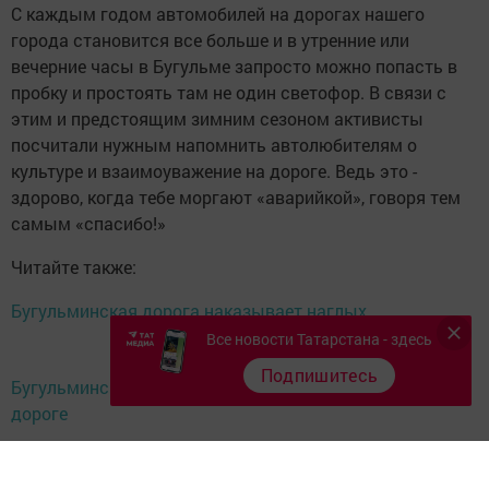
С каждым годом автомобилей на дорогах нашего
города становится все больше и в утренние или
вечерние часы в Бугульме запросто можно попасть в
пробку и простоять там не один светофор. В связи с
этим и предстоящим зимним сезоном активисты
посчитали нужным напомнить автолюбителям о
культуре и взаимоуважение на дороге. Ведь это -
здорово, когда тебе моргают «аварийкой», говоря тем
самым «спасибо!»
Читайте также:
Бугульминская дорога наказывает наглых
Все новости Татарстана - здесь
Подпишитесь
Бугульминский "Ялкын" - за безопасность детей на
дороге
В Бугульме выявлен травмоопасный участок дороги