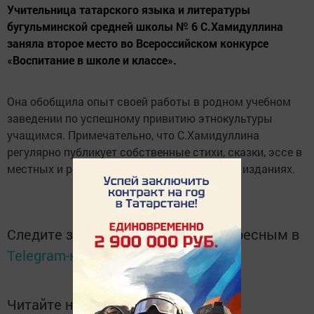
Учительница татарского языка и литературы
бугульминской средней школы № 6 С.Хамидуллина
заняла второе место во Всероссийском конкурсе
«Воспитание в школе и классе».
Она обобщила опыт своей работы в родном учебном
заведении по успешному привитию этнокультуры
учащимся. Примечательно, что С.Хамидуллина
регулярно публикует собственные стихи, сказки, эссе в
местных и республиканских периодических изданиях.
Следите за самым важным и интересным в
Telegram-канале
Татмедиа
Читайте новости Татарстана в