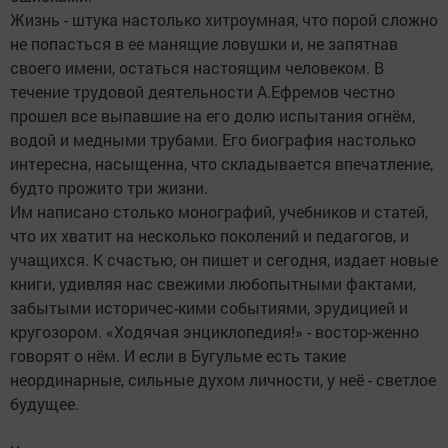
Жизнь - штука настолько хитроумная, что порой сложно
не попасться в ее манящие ловушки и, не запятнав
своего имени, остаться настоящим человеком. В
течение трудовой деятельности А.Ефремов честно
прошел все выпавшие на его долю испытания огнём,
водой и медными трубами. Его биография настолько
интересна, насыщенна, что складывается впечатление,
будто прожито три жизни.
Им написано столько монографий, учебников и статей,
что их хватит на несколько поколений и педагогов, и
учащихся. К счастью, он пишет и сегодня, издает новые
книги, удивляя нас свежими любопытными фактами,
забытыми историчес-кими событиями, эрудицией и
кругозором. «Ходячая энциклопедия!» - востор-женно
говорят о нём. И если в Бугульме есть такие
неординарные, сильные духом личности, у неё - светлое
будущее.