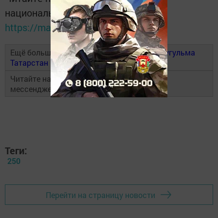
национальном мессенджере MАХ:
https://max.ru/tatmedia
Ещё больше новостей в Telegram-канале
Бугульма
Татарстан
Читайте наши новости в национальном
мессенджере
MAX
и в
«Дзен»
Теги:
250
Перейти на страницу новости