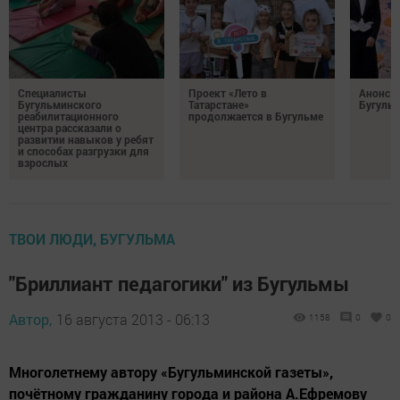
Специалисты
Проект «Лето в
Анонс 
Бугульминского
Татарстане»
Бугуль
реабилитационного
продолжается в Бугульме
центра рассказали о
развитии навыков у ребят
и способах разгрузки для
взрослых
ТВОИ ЛЮДИ, БУГУЛЬМА
"Бриллиант педагогики" из Бугульмы
Автор,
16 августа 2013 - 06:13
1158
0
0
Многолетнему автору «Бугульминской газеты»,
почётному гражданину города и района А.Ефремову