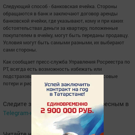
Следующий способ - банковская ячейка. Стороны
обращаются в банк и заключают договор аренды
банковской ячейки, где указывают, кому и при каких
обстоятельствах деньги за квартиру, положенные
покупателем в ячейку, могут быть переданы продавцу.
Условия могут быть самыми разными, их выбирают
сами стороны.
Как сообщает пресс-служба Управления Росреестра по
РТ, всегда есть возможность избежать или
подстраховаться и минимизировать финансовые
потери и риски.
Следите за самым важным и интересным в
Telegram-канале
Татмедиа
Читайте новости Татарстана в