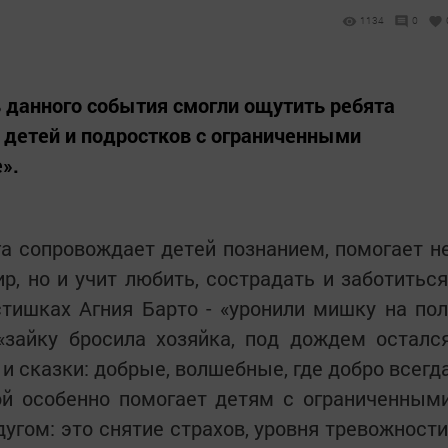
1134
0
ь данного события смогли ощутить ребята
 детей и подростков с ограниченными
».
га сопровождает детей познанием, помогает н
, но и учит любить, сострадать и заботиться
тишках Агния Барто - «уронили мишку на пол
«зайку бросила хозяйка, под дождем осталс
 и сказки: добрые, волшебные, где добро всегд
ой особенно помогает детям с ограниченным
угом: это снятие страхов, уровня тревожности