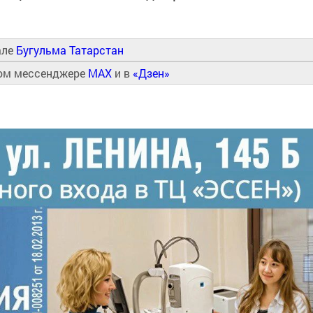
але
Бугульма Татарстан
ном мессенджере
MAX
и в
«Дзен»