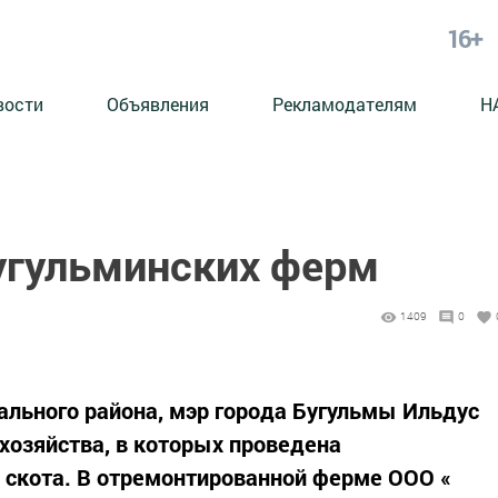
16+
вости
Объявления
Рекламодателям
Н
угульминских ферм
1409
0
ального района, мэр города Бугульмы Ильдус
хозяйства, в которых проведена
 скота. В отремонтированной ферме ООО «