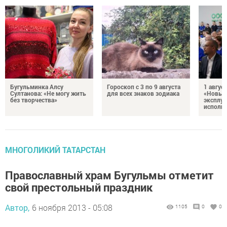
Бугульминка Алсу
Гороскоп с 3 по 9 августа
1 авгус
Султанова: «Не могу жить
для всех знаков зодиака
«Новые
без творчества»
эксплуа
исполня
МНОГОЛИКИЙ ТАТАРСТАН
Православный храм Бугульмы отметит
свой престольный праздник
Автор,
6 ноября 2013 - 05:08
1105
0
0