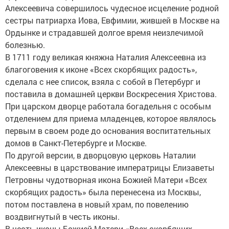
Алексеевича совершилось чудесное исцеление родной
сестры патриарха Иова, Евфимии, жившей в Москве на
Ордынке и страдавшей долгое время неизлечимой
болезнью.
В 1711 году великая княжна Наталия Алексеевна из
благоговения к иконе «Всех скорбящих радость»,
сделала с нее список, взяла с собой в Петербург и
поставила в домашней церкви Воскресения Христова.
При царском дворце работала богадельня с особым
отделением для приема младенцев, которое являлось
первым в своем роде до основания воспитательных
домов в Санкт-Петербурге и Москве.
По другой версии, в дворцовую церковь Наталии
Алексеевны в царствование императрицы Елизаветы
Петровны чудотворная икона Божией Матери «Всех
скорбящих радость» была перенесена из Москвы,
потом поставлена в новый храм, по повелению
воздвигнутый в честь иконы.
В честь иконы Божией Матери «Всех скорбящих