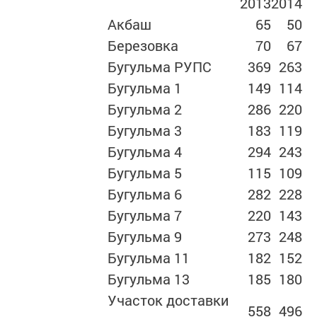
2013
2014
Акбаш
65
50
Березовка
70
67
Бугульма РУПС
369
263
Бугульма 1
149
114
Бугульма 2
286
220
Бугульма 3
183
119
Бугульма 4
294
243
Бугульма 5
115
109
Бугульма 6
282
228
Бугульма 7
220
143
Бугульма 9
273
248
Бугульма 11
182
152
Бугульма 13
185
180
Участок доставки
558
496