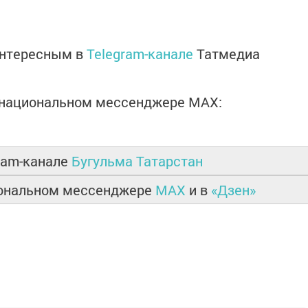
интересным в
Telegram-канале
Татмедиа
в национальном мессенджере MАХ:
ram-канале
Бугульма Татарстан
иональном мессенджере
MAX
и в
«Дзен»