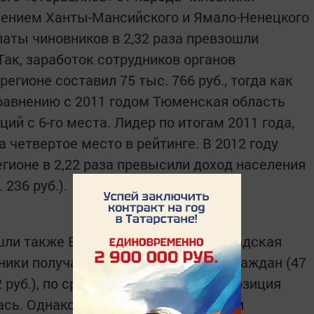
чением Ханты-Мансийского и Ямало-Ненецкого
латы чиновников в 2,32 раза превзошли
Так, заработок сотрудников органов
егионе составил 75 тыс. 766 руб., тогда как
 сравнению с 2011 годом Тюменская область
ций с 6-го места. Лидер по итогам 2011 года,
а четвертое место в рейтинге. В 2012 году
гионе в 2,22 раза превысили доход населения
 236 руб.).
ошли также Волгоградская и Ленинградская
вники получают в 2,31 раза больше граждан (47
2 руб.), по сравнению с 2011 годом позиция
лась. Однако разрыв между доходами