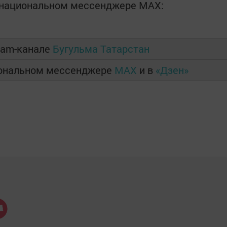
в национальном мессенджере MАХ:
ram-канале
Бугульма Татарстан
иональном мессенджере
MAX
и в
«Дзен»