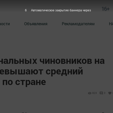
16+
5
Автоматическое закрытие баннера через
вости
Объявления
Рекламодателям
Н
нальных чиновников на
ревышают средний
 по стране
823
0