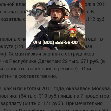
льной власти и населения сократился: в 2011
ышала заработок граждан в 2,41 раза. В
казатель составил 2,24 раза (67 тыс.112 руб.
альных чиновников по итогам 2012 года - в
ге (125 тыс. 895 руб., что в 1,91 раза
я). Самая низкая зарплата сотрудников
- в Республике Дагестан: 22 тыс. 671 руб. (в
й зарплаты населения в регионе). Они
рейтинге соответственно.
, как и по итогам 2011 года, оказалась Москва,
овника (64 тыс. 310 руб.) лишь на 7 процентов
арплату (60 тыс. 171 руб.). Примечательно,
 - Санкт-Петербурге - зарплаты чиновников (67