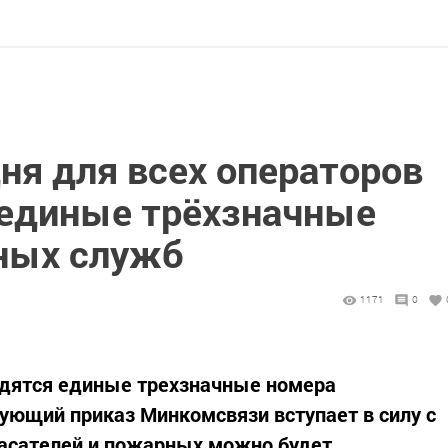
ня для всех операторов
 единые трёхзначные
ных служб
1171
0
одятся единые трехзначные номера
ующий приказ Минкомсвязи вступает в силу с
спасателей и пожарных можно будет