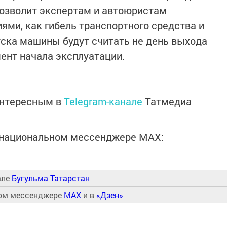
позволит экспертам и автоюристам
ями, как гибель транспортного средства и
ска машины будут считать не день выхода
мент начала эксплуатации.
интересным в
Telegram-канале
Татмедиа
в национальном мессенджере MАХ:
але
Бугульма Татарстан
ном мессенджере
MAX
и в
«Дзен»