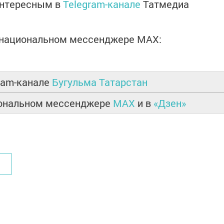
интересным в
Telegram-канале
Татмедиа
в национальном мессенджере MАХ:
ram-канале
Бугульма Татарстан
иональном мессенджере
MAX
и в
«Дзен»