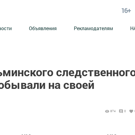
16+
вости
Объявления
Рекламодателям
Н
ьминского следственног
обывали на своей
874
0