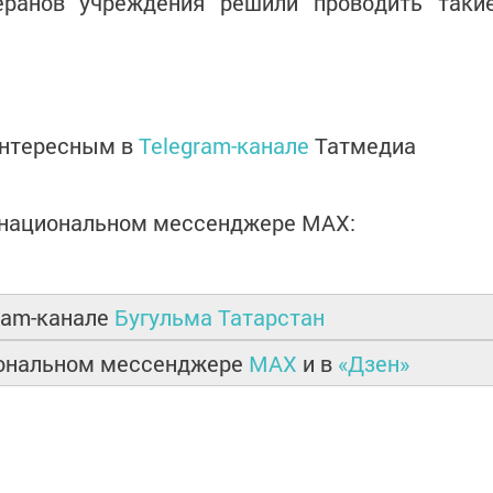
еранов учреждения решили проводить таки
интересным в
Telegram-канале
Татмедиа
в национальном мессенджере MАХ:
ram-канале
Бугульма Татарстан
иональном мессенджере
MAX
и в
«Дзен»