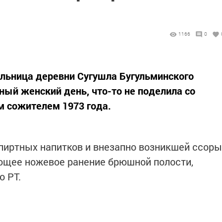
1166
0
льница деревни Сугушла Бугульминского
ый женский день, что-то не поделила со
 сожителем 1973 года.
пиртных напитков и внезапно возникшей ссоры
ющее ножевое ранение брюшной полости,
 РТ.