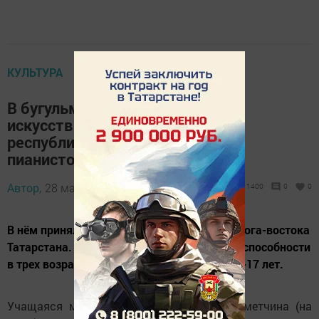
КУЛЬТУРА
В бугульминской детской школе
искусств впервые прошёл
республиканский конкурс юных
пианистов
Автор,
28 марта 2013 - 03:53
1400
0
0
В нём приняли участие 80 юных пианистов юга-востока
Татарстана. Ребята демонстрировали свои способности
в трех возрастных группах: 7-10, 11-13 и 14-17 лет.
Учащаяся местной школы искусств А.Ахметчина (на