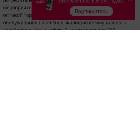
Все новости Татарстана - здесь
мероприятий по контролю на предприятиях розничной,
Подпишитесь
оптовой торговли и общественного питания, бытового
обслуживания населения, жилищно-коммунального
хозяйства и других сфер. Выявлено свыше 200
нарушений, по которым возбуждено 175 дел. Сумма
наложенных штрафов составила свыше 700 тысяч
рублей. Наиболее многочисленными остаются
нарушения прав граждан на информацию о продавце,
изготовителе, исполнителе и реализуемых товарах,
выполняемых работах и услугах, на безопасность и
качество товаров.
Хотелось бы остановиться на типичных ситуациях и
дать пояснения.
1. Покупатель сдал в ремонт сотовый телефон и никак
не может получить его обратно. Ответы продавцов:
«Придите завтра», «Подойдите через день» и т.д. В
данном случае сроки всегда надо оговаривать
документально. Если срок проведения ремонта прошёл,