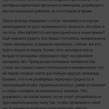
матерью-одиночкой признается женщина, родившая и
воспитывающая ребенка, не состоящая в браке.
Закон всегда определит статус человека и в случае
необходимости даст возможность получать пособия и
льготы. Кем являются матери-одиночки в наше время?
Ещё недавно родить без брака считалось аморальным,
таких презирали, осуждали прилюдно. Сейчас же это
будто вошло в норму. Более того, молодые или в
возрасте женщины обдуманно идут на одинокое
материнство. Прекрасная половина человечества
стала настолько самостоятельной и независимой, что
ей порой сложно найти достойную другую половину.
Бывает, что и не разберёшь мужскую сущность в
проходящей особи. Крашеные волосы, узкие штанишки
и следы солярия на изнеженных личиках. Нет,
ухаживать за собой нужно, но не стоит уподобляться
противоположному полу так, чтобы привлекать свой
же. В дружеской беседе один приятель как-то