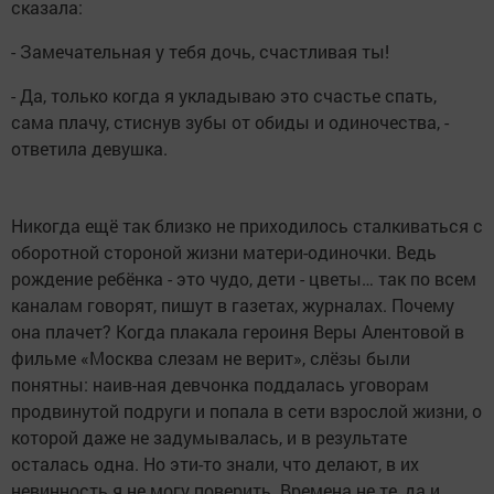
сказала:
- Замечательная у тебя дочь, счастливая ты!
- Да, только когда я укладываю это счастье спать,
сама плачу, стиснув зубы от обиды и одиночества, -
ответила девушка.
Никогда ещё так близко не приходилось сталкиваться с
оборотной стороной жизни матери-одиночки. Ведь
рождение ребёнка - это чудо, дети - цветы… так по всем
каналам говорят, пишут в газетах, журналах. Почему
она плачет? Когда плакала героиня Веры Алентовой в
фильме «Москва слезам не верит», слёзы были
понятны: наив-ная девчонка поддалась уговорам
продвинутой подруги и попала в сети взрослой жизни, о
которой даже не задумывалась, и в результате
осталась одна. Но эти-то знали, что делают, в их
невинность я не могу поверить. Времена не те, да и