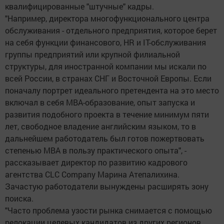
квалифицированные "штучные" кадры.
"Например, директора многофункционального центра
обслуживания - отдельного предприятия, которое берет
на себя функции финансового, HR и IT-обслуживания
группы предприятий или крупной филиальной
структуры, для иностранной компании мы искали по
всей России, в странах СНГ и Восточной Европы. Если
поначалу портрет идеального претендента на это место
включал в себя MBA-образование, опыт запуска и
развития подобного проекта в течение минимум пяти
лет, свободное владение английским языком, то в
дальнейшем работодатель был готов пожертвовать
степенью MBA в пользу практического опыта", -
рассказывает директор по развитию кадрового
агентства CLC Company Марина Атепалихина.
Зачастую работодатели вынуждены расширять зону
поиска.
"Часто проблема узости рынка снимается с помощью
релокации целевых кандидатов из других регионов,