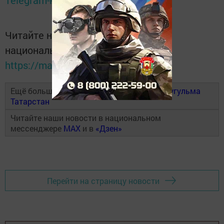
Telegram-канале
Татмедиа
Читайте новости Татарстана в
национальном мессенджере MАХ:
https://max.ru/tatmedia
Ещё больше новостей в Telegram-канале
Бугульма
Татарстан
Читайте наши новости в национальном
мессенджере
MAX
и в
«Дзен»
Перейти на страницу новости