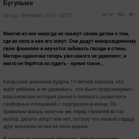
Бугульме
Автор,
18 января 2014 - 09:37
1587
0
1
Многие из них никогда не скажут своим детям о том,
где их папа и как его зовут. Они дадут новорожденному
свою фамилию и научатся забивать гвозди в стены.
Матери-одиночки теперь уже никого не удивляют, и
никто не берётся их судить - время такое…
Когда моя знакомая будучи 17-летней сказала, что
ждёт ребёнка, я не удивилась: это было предсказуемо -
классическая история раннего полового развития и
свободных отношений с сюрпризом в конце. По
правилам жанра, конечно же, перед героиней встал
выбор: делать аборт или нет, потому что милый сердцу
друг внезапно исчез из поля зрения.
В случае со знакомой обошлось без трагических