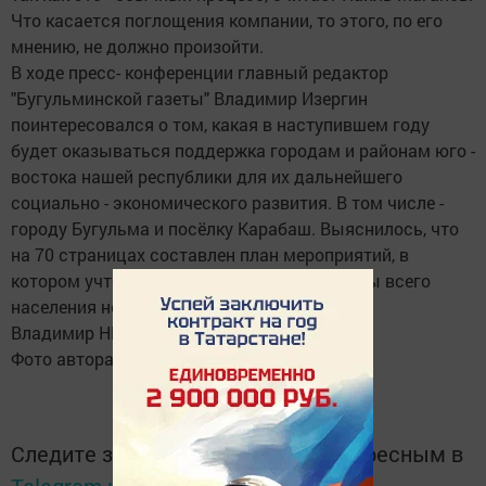
Что касается поглощения компании, то этого, по его
мнению, не должно произойти.
В ходе пресс- конференции главный редактор
"Бугульминской газеты" Владимир Изергин
поинтересовался о том, какая в наступившем году
будет оказываться поддержка городам и районам юго -
востока нашей республики для их дальнейшего
социально - экономического развития. В том числе -
городу Бугульма и посёлку Карабаш. Выяснилось, что
на 70 страницах составлен план мероприятий, в
котором учтены жизненно важные интересы всего
населения нефтяного региона Татарстана.
Владимир НИКИТИН.
Фото автора.
Следите за самым важным и интересным в