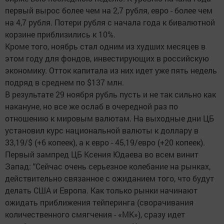
первый вырос более чем на 2,7 рубля, евро - более чем
на 4,7 рубля. Потери рубля с начала года к бивалютной
корзине приблизились к 10%.
Кроме того, ноябрь стал одним из худших месяцев в
этом году для фондов, инвестирующих в российскую
экономику. Отток капитала из них идет уже пять недель
подряд в среднем по $137 млн.
В результате 29 ноября рубль пусть и не так сильно как
накануне, но все же ослаб в очередной раз по
отношению к мировым валютам. На выходные дни ЦБ
установил курс национальной валюты к доллару в
33,19/$ (+6 копеек), а к евро - 45,19/евро (+20 копеек).
Первый зампред ЦБ Ксения Юдаева во всем винит
Запад: "Сейчас очень серьезное колебание на рынках,
действительно связанное с ожиданием того, что будут
делать США и Европа. Как только рынки начинают
ожидать приближения тейперинга (сворачивания
количественного смягчения - «МК»), сразу идет