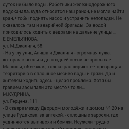
суток не было воды. Работники железнодорожного
водоканала, куда относится наш район, не могли найти
кран, чтобы поднять насос и устранить неполадки. Не
оказалось там и аварийной бригады. За водой
приходилось ходить с вёдрами на дальние улицы…
Е.ЕМЕЛЬЯНОВА,
ул. М.Джалиля, 58:
- На углу улиц Алиша и Джалиля - огромная лужа,
которая с весны и до поздней осени не просыхает.
Машины, объезжая, только расширяют её, превращая
территорию в сплошное месиво воды и грязи. Да и
жителям ходить здесь - целая проблема. Хотя бы
гравием засыпали это место что ли…
М.КУДРИНА,
ул. Герцена, 111:
- В сквере между Дворцом молодёжи и домом № 20 на
улице Рудакова, за аптекой, - сплошные заросли, где
уединяются выпивохи и бомжи. Неужели трудно
навести тут элементарный порядок - подрезать