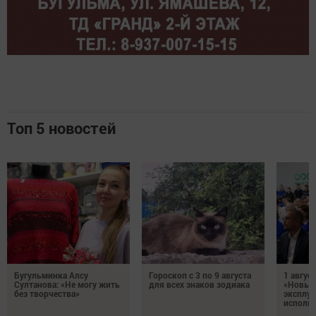
Топ 5 новостей
Бугульминка Алсу
Гороскоп с 3 по 9 августа
1 авгус
Султанова: «Не могу жить
для всех знаков зодиака
«Новые
без творчества»
эксплуа
исполня