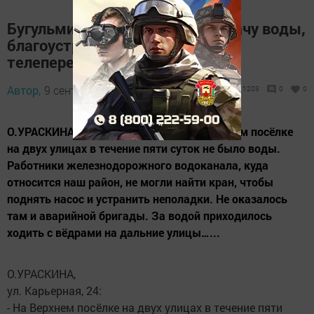
Бугульминцы жалуются на подачу воды,
благоустройство и трансляцию
телепередач
Автор,
9 сентября 2013 - 07:54
1203
0
0
О.УРАСКИНА, ул. Карьерная, 24: - На Верхнем посёлке
на двух улицах в течение пяти суток не было воды.
Работники железнодорожного водоканала, куда
относится наш район, не могли найти кран, чтобы
поднять насос и устранить неполадки. Не оказалось
там и аварийной бригады. За водой приходилось
ходить с вёдрами на дальние улицы…...
О.УРАСКИНА,
ул. Карьерная, 24:
- На Верхнем посёлке на двух улицах в течение пяти