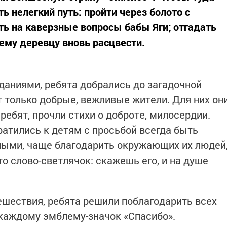
ь нелегкий путь: пройти через болото с
ь на каверзные вопросы бабы Яги; отгадать
ему деревцу вновь расцвести.
даниями, ребята добрались до загадочной
ут только добрые, вежливые жители. Для них он
ебят, прочли стихи о доброте, милосердии.
атились к детям с просьбой всегда быть
ыми, чаще благодарить окружающих их людей
то слово-светлячок: скажешь его, и на душе
ешествия, ребята решили поблагодарить всех
 каждому эмблему-значок «Спасибо».