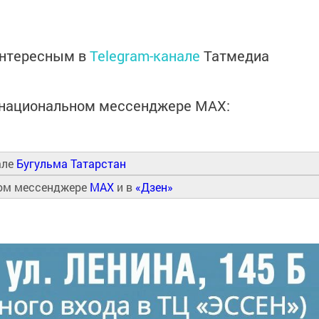
интересным в
Telegram-канале
Татмедиа
в национальном мессенджере MАХ:
але
Бугульма Татарстан
ном мессенджере
MAX
и в
«Дзен»