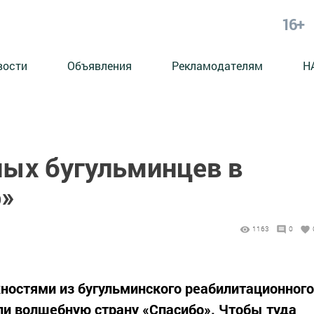
16+
вости
Объявления
Рекламодателям
Н
ых бугульминцев в
о»
1163
0
ностями из бугульминского реабилитационного
ли волшебную страну «Спасибо». Чтобы туда