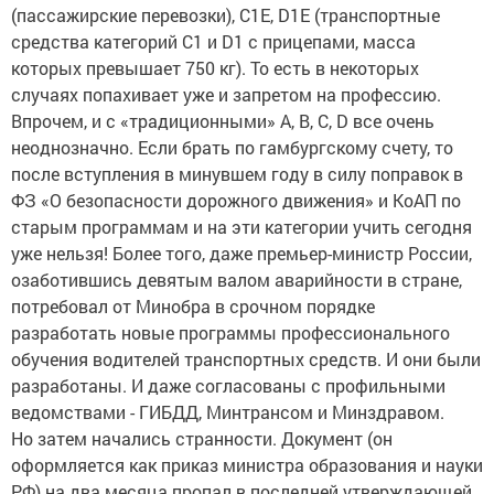
(пассажирские перевозки), C1E, D1E (транспортные
средства категорий С1 и D1 с прицепами, масса
которых превышает 750 кг). То есть в некоторых
случаях попахивает уже и запретом на профессию.
Впрочем, и с «традиционными» А, В, С, D все очень
неоднозначно. Если брать по гамбургскому счету, то
после вступления в минувшем году в силу поправок в
ФЗ «О безопасности дорожного движения» и КоАП по
старым программам и на эти категории учить сегодня
уже нельзя! Более того, даже премьер-министр России,
озаботившись девятым валом аварийности в стране,
потребовал от Минобра в срочном порядке
разработать новые программы профессионального
обучения водителей транспортных средств. И они были
разработаны. И даже согласованы с профильными
ведомствами - ГИБДД, Минтрансом и Минздравом.
Но затем начались странности. Документ (он
оформляется как приказ министра образования и науки
РФ) на два месяца пропал в последней утверждающей