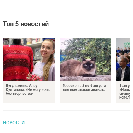
Топ 5 новостей
Бугульминка Алсу
Гороскоп с 3 по 9 августа
1 авгус
Султанова: «Не могу жить
для всех знаков зодиака
«Новые
без творчества»
эксплуа
исполня
НОВОСТИ