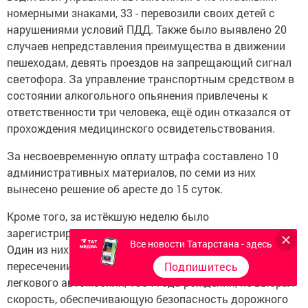
номерными знаками, 33 - перевозили своих детей с
нарушениями условий ПДД. Также было выявлено 20
случаев непредставления преимущества в движении
пешеходам, девять проездов на запрещающий сигнал
светофора. За управление транспортным средством в
состоянии алкогольного опьянения привлечены к
ответственности три человека, ещё один отказался от
прохождения медицинского освидетельствования.
За несвоевременную оплату штрафа составлено 10
административных материалов, по семи из них
вынесено решение об аресте до 15 суток.
Кроме того, за истёкшую неделю было
зарегистрировано 34 ДТП с материальным ущербом.
Все новости Татарстана - здесь
Один из них произошёл в четыре часа утра на
пересечении улиц 14-ти Павших и Алиша. Водитель
Подпишитесь
легкового автомобиля, 1984 года рождения, не выбрал
скорость, обеспечивающую безопасность дорожного