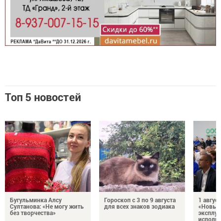
Топ 5 новостей
Бугульминка Алсу
Гороскоп с 3 по 9 августа
1 авгус
Султанова: «Не могу жить
для всех знаков зодиака
«Новые
без творчества»
эксплуа
исполня