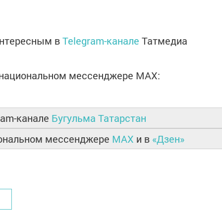
интересным в
Telegram-канале
Татмедиа
в национальном мессенджере MАХ:
ram-канале
Бугульма Татарстан
иональном мессенджере
MAX
и в
«Дзен»