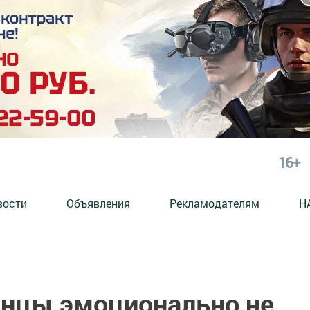
16+
вости
Объявления
Рекламодателям
Н
нцы эмоционально не