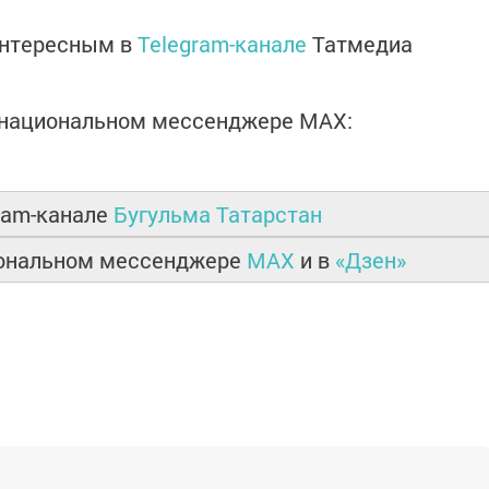
интересным в
Telegram-канале
Татмедиа
в национальном мессенджере MАХ:
ram-канале
Бугульма Татарстан
иональном мессенджере
MAX
и в
«Дзен»