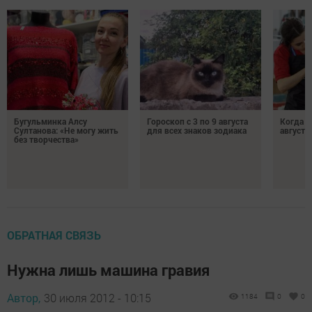
Бугульминка Алсу
Гороскоп с 3 по 9 августа
Когда л
Султанова: «Не могу жить
для всех знаков зодиака
августе
без творчества»
ОБРАТНАЯ СВЯЗЬ
Нужна лишь машина гравия
Автор,
30 июля 2012 - 10:15
1184
0
0