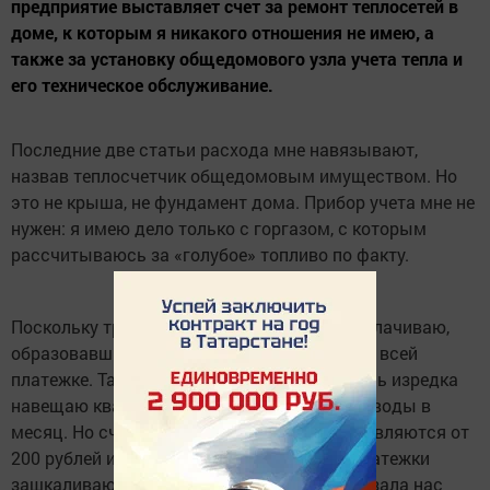
предприятие выставляет счет за ремонт теплосетей в
доме, к которым я никакого отношения не имею, а
также за установку общедомового узла учета тепла и
его техническое обслуживание.
Последние две статьи расхода мне навязывают,
назвав теплосчетчик общедомовым имуществом. Но
это не крыша, не фундамент дома. Прибор учета мне не
нужен: я имею дело только с горгазом, с которым
рассчитываюсь за «голубое» топливо по факту.
Поскольку три статьи принципиально не оплачиваю,
образовавшийся «долг» распределяется по всей
платежке. Так как летом живу на даче и лишь изредка
навещаю квартиру, расходую меньше куба воды в
месяц. Но счета за водопотребление выставляются от
200 рублей и выше. Да и другие позиции платежки
зашкаливают. Выходит, система ЖКХ повязала нас