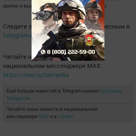
крепко и вырваться из нее совсем не просто.
Следите за самым важным и интересным в
Telegram-канале
Татмедиа
Читайте новости Татарстана в
национальном мессенджере MАХ:
https://max.ru/tatmedia
Ещё больше новостей в Telegram-канале
Бугульма
Татарстан
Читайте наши новости в национальном
мессенджере
MAX
и в
«Дзен»