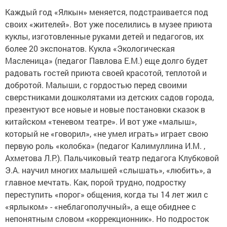
Каждый год «Ялкын» меняется, подстраивается под
своих «жителей». Вот уже поселились в музее приюта
куклы, изготовленные руками детей и педагогов, их
более 20 экспонатов. Кукла «Экологическая
Масленица» (педагог Павлова Е.М.) еще долго будет
радовать гостей приюта своей красотой, теплотой и
добротой. Малыши, с гордостью перед своими
сверстниками дошколятами из детских садов города,
презентуют все новые и новые постановки сказок в
китайском «теневом театре». И вот уже «малыш»,
который не «говорил», «не умел играть» играет свою
первую роль «колобка» (педагог Калимуллина И.М. ,
Ахметова Л.Р.). Пальчиковый театр педагога Клубковой
Э.А. научил многих малышей «слышать», «любить», а
главное мечтать. Как, порой трудно, подростку
переступить «порог» общения, когда ты 14 лет жил с
«ярлыком» - «неблагополучный», а еще обиднее с
непонятным словом «коррекционник». Но подросток