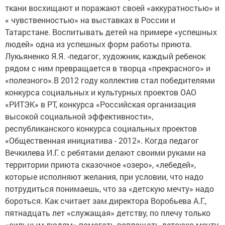
ткани восхищают и поражают своей «аккуратностью» и
« чувственностью» на выставках в России и
Татарстане. Воспитывать детей на примере «успешных
людей» одна из успешных форм работы приюта.
Лукьяненко Я.Я. -педагог, художник, каждый ребенок
рядом с ним превращается в творца «прекрасного» и
«полезного».В 2012 году коллектив стал победителями
конкурса социальных и культурных проектов ОАО
«РИТЭК» в РТ, конкурса «Российская организация
высокой социальной эффективности»,
республиканского конкурса социальных проектов
«Общественная инициатива - 2012». Когда педагог
Вечкилева И.Г. с ребятами делают своими руками на
территории приюта сказочное «озеро», «лебедей»,
которые исполняют желания, при условии, что надо
потрудиться понимаешь, что за «детскую мечту» надо
бороться. Как считает зам.директора Воробьева А.Г.,
пятнадцать лет «служащая» детству, по плечу только
«сильным людям» помогать воплощать детскую мечту