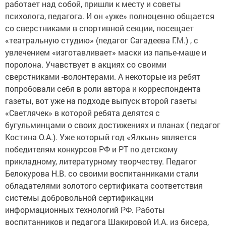
работает над собой, пришли к месту и советы
психолога, педагога. И он «уже» полноценно общается
со сверстниками в спортивной секции, посещает
«театральную студию» (педагог Сагадеева Г.М.) , с
увлечением «изготавливает» маски из папье-маше и
поролона. Учавствует в акциях со своими
сверстниками -волонтерами. А некоторые из ребят
попробовали себя в роли автора и корреспондента
газеты, вот уже на подходе выпуск второй газеты
«Светлячек» в которой ребята делятся с
бугульминцами о своих достижениях и планах ( педагог
Костина О.А.). Уже который год «Ялкын» является
победителям конкурсов РФ и РТ по детскому
прикладному, литературному творчеству. Педагог
Белокурова Н.В. со своими воспитанниками стали
обладателями золотого сертификата соответствия
системы добровольной сертификации
информационных технологий РФ. Работы
воспитанников и педагога Шакировой И.А. из бисера,