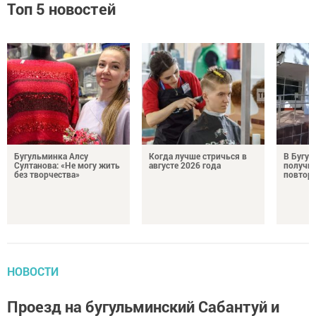
Топ 5 новостей
Бугульминка Алсу
Когда лучше стричься в
В Бугул
Султанова: «Не могу жить
августе 2026 года
получил
без творчества»
повтор
НОВОСТИ
Проезд на бугульминский Сабантуй и