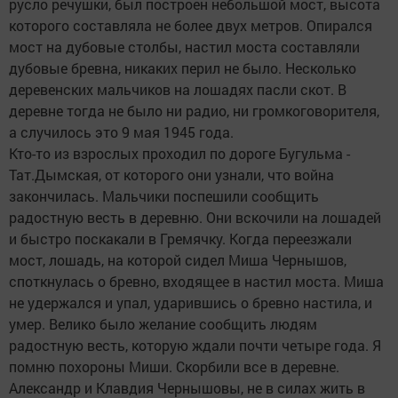
русло речушки, был построен небольшой мост, высота
которого составляла не более двух метров. Опирался
мост на дубовые столбы, настил моста составляли
дубовые бревна, никаких перил не было. Несколько
деревенских мальчиков на лошадях пасли скот. В
деревне тогда не было ни радио, ни громкоговорителя,
а случилось это 9 мая 1945 года.
Кто-то из взрослых проходил по дороге Бугульма -
Тат.Дымская, от которого они узнали, что война
закончилась. Мальчики поспешили сообщить
радостную весть в деревню. Они вскочили на лошадей
и быстро поскакали в Гремячку. Когда переезжали
мост, лошадь, на которой сидел Миша Чернышов,
споткнулась о бревно, входящее в настил моста. Миша
не удержался и упал, ударившись о бревно настила, и
умер. Велико было желание сообщить людям
радостную весть, которую ждали почти четыре года. Я
помню похороны Миши. Скорбили все в деревне.
Александр и Клавдия Чернышовы, не в силах жить в