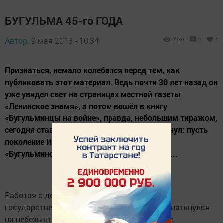
БУГУЛЬМА 45-го ГОДА
Автор,
9 мая 2013 - 10:34
2239
0
1
Признаться, немало колебался перед тем, как
публиковать этот материал. Ведь почти 30 лет назад он
уже увидел свет на страницах местной газеты
«Ленинское знамя», а потом вошёл в книгу
«Бугульминцы на войне», правда, небольшим тиражом,
сегодня ставшую раритетом. Поэтому рискнул: пусть
поколение Интернета через нынешнюю
«Бугульминскую газету» узнает, каким был...
Работая с документами в центральном
государственном архиве Татарской АССР, я наткнулся
на небезынтересные, на мой взгляд, данные,