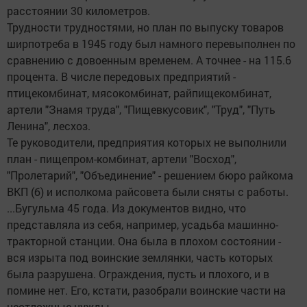
расстоянии 30 километров.
Трудности трудностями, но план по выпуску товаров
ширпотреба в 1945 году был намного перевыполнен по
сравнению с довоенным временем. А точнее - на 115.6
процента. В числе передовых предприятий -
птицекомбинат, мясокомбинат, райпищекомбинат,
артели "Знамя труда", "Пищевкусовик", "Труд", "Путь
Ленина", лесхоз.
Те руководители, предприятия которых не выполнили
план - пищепром-комбинат, артели "Восход",
"Пролетарий", "Объединение" - решением бюро райкома
ВКП (б) и исполкома райсовета были сняты с работы.
...Бугульма 45 года. Из документов видно, что
представляла из себя, например, усадьба машинно-
тракторной станции. Она была в плохом состоянии -
вся изрыта под воинские землянки, часть которых
была разрушена. Ограждения, пусть и плохого, и в
помине нет. Его, кстати, разобрали воинские части на
неотложные нужды...