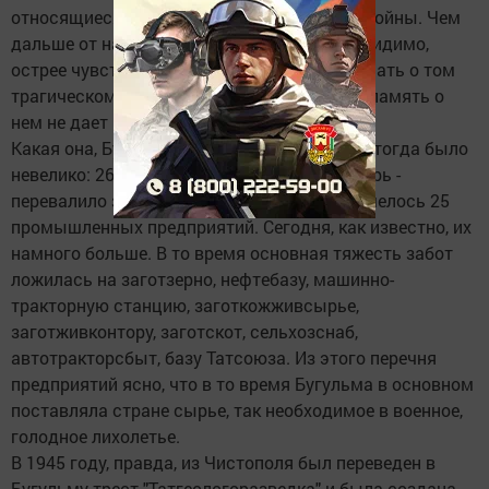
относящиеся к Бугульме, в последний год войны. Чем
дальше от нас день Великой Победы, тем, видимо,
острее чувствуешь потребность больше узнать о том
трагическом и героическом времени. Ведь память о
нем не дает гаснуть горести по сей день.
Какая она, Бугульма 45 года? Население ее тогда было
невелико: 26397 человек. Для справки: теперь -
перевалило за 90 тысяч... Тогда в городе имелось 25
промышленных предприятий. Сегодня, как известно, их
намного больше. В то время основная тяжесть забот
ложилась на заготзерно, нефтебазу, машинно-
тракторную станцию, заготкожживсырье,
заготживконтору, заготскот, сельхозснаб,
автотракторсбыт, базу Татсоюза. Из этого перечня
предприятий ясно, что в то время Бугульма в основном
поставляла стране сырье, так необходимое в военное,
голодное лихолетье.
В 1945 году, правда, из Чистополя был переведен в
Бугульму трест "Татгеологоразведка" и была создана