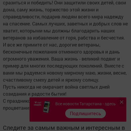
сразиться и победить! Они защитили своих детей, свои
дома, саму жизнь, торжество этой жизни и
справедливости, подарив людям всего мира надежду
на спасение. Самых лучших, заветных и добрых слов не
хватит, которыми мы должны благодарить наших
ветеранов за избавление от горя, рабства и бесчестия.
И все же примите от нас, дорогие ветераны,
бесконечные пожелания отменного здоровья и дань
огромного уважения. Ваша жизнь - великий подвиг и
пример для многих последующих поколений. Вместе с
вами мы радуемся новому мирному маю, жизни, весне,
счастливому смеху детей и яркому солнцу.
Пусть никогда не омрачает война светлых дней
созидания и радости бытия!
С праздником, бугульминцы! Мира, добра и
Все новости Татарстана - здесь
процветания вам и вашим семьям!
Подпишитесь
Следите за самым важным и интересным в