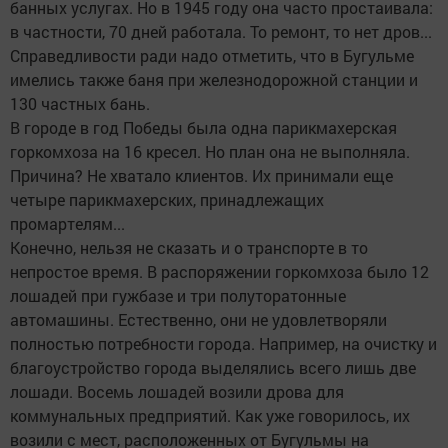
банных услугах. Но в 1945 году она часто простаивала:
в частности, 70 дней работала. То ремонт, то нет дров...
Справедливости ради надо отметить, что в Бугульме
имелись также баня при железнодорожной станции и
130 частных бань.
В городе в год Победы была одна парикмахерская
горкомхоза на 16 кресел. Но план она не выполняла.
Причина? Не хватало клиентов. Их принимали еще
четыре парикмахерских, принадлежащих
промартелям...
Конечно, нельзя не сказать и о транспорте в то
непростое время. В распоряжении горкомхоза было 12
лошадей при гужбазе и три полуторатонные
автомашины. Естественно, они не удовлетворяли
полностью потребности города. Например, на очистку и
благоустройство города выделялись всего лишь две
лошади. Восемь лошадей возили дрова для
коммунальных предприятий. Как уже говорилось, их
возили с мест, расположенных от Бугульмы на