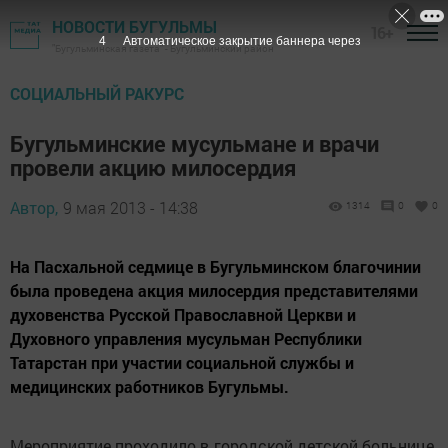
НОВОСТИ БУГУЛЬМЫ
16+
3
Автоматическое закрытие баннера через
"Бугульминская газета" - Бугульминский район
СОЦИАЛЬНЫЙ РАКУРС
Бугульминские мусульмане и врачи
провели акцию милосердия
Автор,
9 мая 2013 - 14:38
1314
0
0
На Пасхальной седмице в Бугульминском благочинии
была проведена акция милосердия представителями
духовенства Русской Православной Церкви и
Духовного управления мусульман Республики
Татарстан при участии социальной службы и
медицинских работников Бугульмы.
Мероприятие проходило в городской детской больнице.