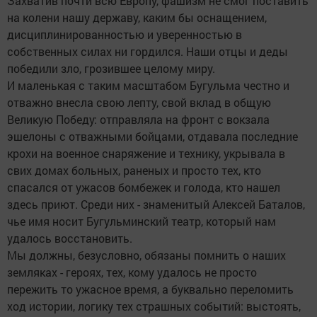
Захватив почти всю Европу, фашизм не смог поставить
на колени нашу державу, каким бы оснащением,
дисциплинированностью и уверенностью в
собственных силах ни гордился. Наши отцы и деды
победили зло, грозившее целому миру.
И маленькая с таким масштабом Бугульма честно и
отважно внесла свою лепту, свой вклад в общую
Великую Победу: отправляла на фронт с вокзала
эшелоны с отважными бойцами, отдавала последние
крохи на военное снаряжение и технику, укрывала в
свих домах больных, раненых и просто тех, кто
спасался от ужасов бомбежек и голода, кто нашел
здесь приют. Среди них - знаменитый Алексей Баталов,
чье имя носит Бугульминский театр, который нам
удалось восстановить.
Мы должны, безусловно, обязаны помнить о наших
земляках - героях, тех, кому удалось не просто
пережить то ужасное время, а буквально переломить
ход истории, логику тех страшных событий: выстоять,