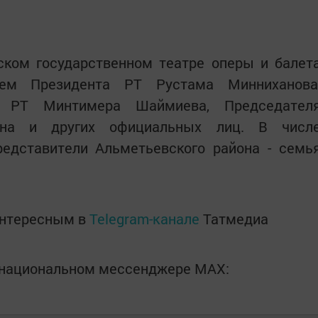
ском государственном театре оперы и балет
ем Президента РТ Рустама Минниханова
ка РТ Минтимера Шаймиева, Председател
ина и других официальных лиц. В числ
едставители Альметьевского района - семь
интересным в
Telegram-канале
Татмедиа
в национальном мессенджере MАХ: