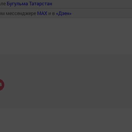
але
Бугульма Татарстан
ном мессенджере
MAX
и в
«Дзен»