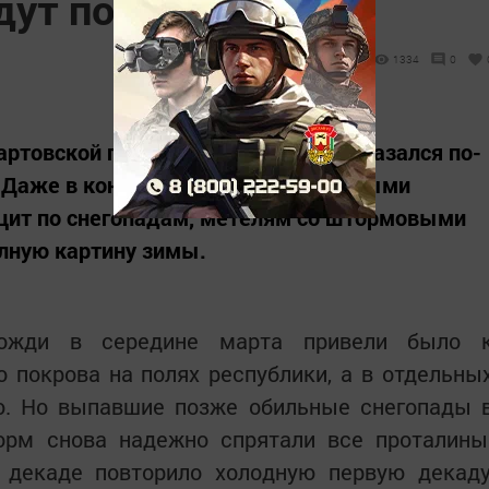
дут позднюю весну
1334
0
ртовской погоды последних лет, оказался по-
Даже в конце он отличился холодными
цит по снегопадам, метелям со штормовыми
лную картину зимы.
дожди в середине марта привели было 
покрова на полях республики, а в отдельны
ю. Но выпавшие позже обильные снегопады 
орм снова надежно спрятали все проталины
 декаде повторило холодную первую декаду