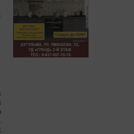
0
к
х
в
.
,