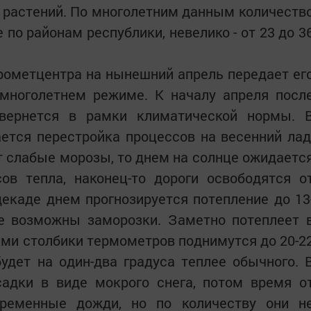
 растений. По многолетним данным количеств
по районам республики, невелико - от 23 до 3
рометцентра на нынешний апрель передает ег
 многолетнем режиме. К началу апреля посл
, вернется в рамки климатической нормы. 
ется перестройка процессов на весенний лад
 слабые морозы, то днем на солнце ожидаетс
ов тепла, наконец-то дороги освободятся о
декаде днем прогнозируется потепление до 13
ще возможны заморозки. Заметно потеплеет 
ами столбики термометров поднимутся до 20-2
удет на один-два градуса теплее обычного. 
адки в виде мокрого снега, потом время о
временные дожди, но по количеству они н