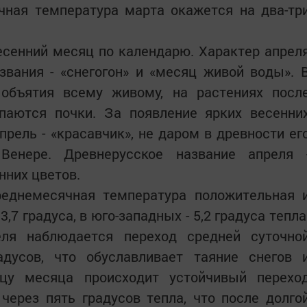
чная температура марта окажется на два-тр
весенний месяц по календарю. Характер апрел
вания - «снегогон» и «месяц живой воды». 
объятия всему живому, на растениях посл
паются почки. За появление ярких весенни
ель - «красавчик», не даром в древности ег
Венере. Древнерусское название апреля 
нних цветов.
реднемесячная температура положительная 
,7 градуса, в юго-западных - 5,2 градуса тепла
еля наблюдается переход средней суточно
дусов, что обуславливает таяние снегов 
цу месяца происходит устойчивый перехо
через пять градусов тепла, что после долго