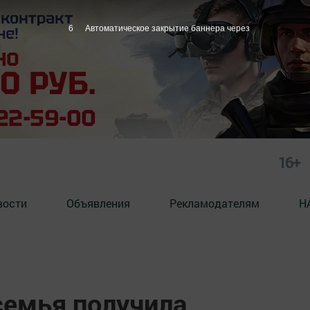
5
Автоматическое закрытие баннера через
16+
вости
Объявления
Рекламодателям
Н
семья получила