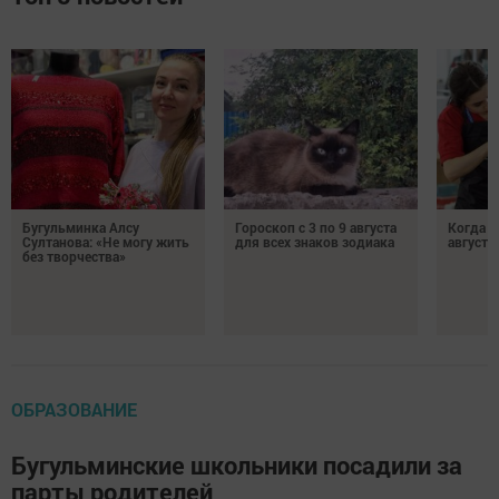
Бугульминка Алсу
Гороскоп с 3 по 9 августа
Когда л
Султанова: «Не могу жить
для всех знаков зодиака
августе
без творчества»
ОБРАЗОВАНИЕ
Бугульминские школьники посадили за
парты родителей