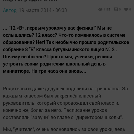
Автор,
19 марта 2014 - 06:33
1183
0
0
... "12 «В», первым уроком у вас физика!" Мы не
ослышались? 12 класс? Что-то поменялось в системе
образования? Нет! Так необычно прошло родительское
собрание 8 "Б" класса бугульминского лицея № 2 .
Почему необычно? Просто мы, ученики, решили
устроить своим родителям школьный день в
миниатюре. На три часа они вновь...
Родителей и даже дедушек поделили на три класса. За
каждым классом был закреплён классный
руководитель, который сопровождал свой класс и,
конечно же, болел за него. Расписание уроков
составляли "завучи" во главе с "директором школы".
Мы, "учителя", очень волновались за свои уроки, ведь