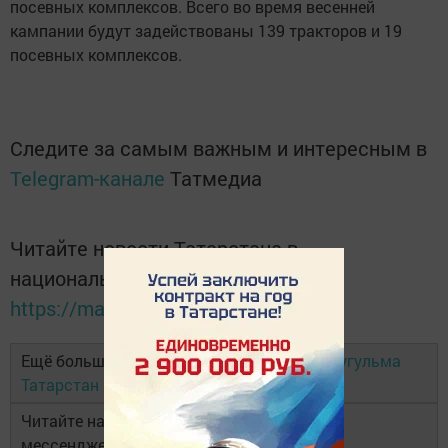
посевных комплексов. Всего во время весенней
кампании будут задействованы 139 тракторов и 19
посевных комплексов.
Следите за самым важным и интересным в
Telegram-канале
Татмедиа
Читайте новости Татарстана в
национальном мессенджере MАХ:
https://max.ru/tatmedia
Ещё больше новостей в Telegram-канале
Бугульма
Татарстан
Читайте наши новости в национальном
мессенджере
MAX
и в
«Дзен»