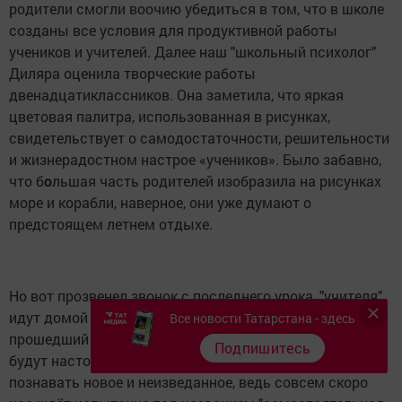
родители смогли воочию убедиться в том, что в школе
созданы все условия для продуктивной работы
учеников и учителей. Далее наш "школьный психолог"
Диляра оценила творческие работы
двенадцатиклассников. Она заметила, что яркая
цветовая палитра, использованная в рисунках,
свидетельствует о самодостаточности, решительности
и жизнерадостном настрое «учеников». Было забавно,
что б
о
льшая часть родителей изобразила на рисунках
море и корабли, наверное, они уже думают о
предстоящем летнем отдыхе.
Но вот прозвенел звонок с последнего урока, "учителя"
идут домой под ручку с "учениками", бурно обсуждая
Все новости Татарстана - здесь
прошедший "школьный день". Завтра у нас, учеников,
Подпишитесь
будут настоящие уроки и учителя, и мы продолжим
познавать новое и неизведанное, ведь совсем скоро