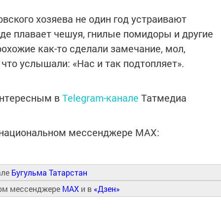
овского хозяева не один год устраивают
оде плавает чешуя, гнилые помидоры и другие
охожие как-то сделали замечание, мол,
 что услышали: «Нас и так подтопляет».
интересным в
Telegram-канале
Татмедиа
в национальном мессенджере MАХ:
але
Бугульма Татарстан
ном мессенджере
MAX
и в
«Дзен»