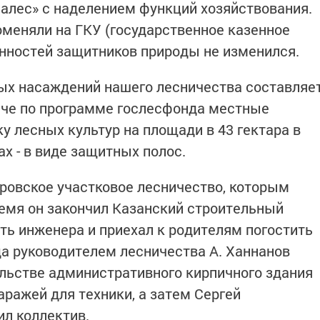
алес» с наделением функций хозяйствования.
оменяли на ГКУ (государственное казенное
анностей защитников природы не изменился.
ых насаждений нашего лесничества составляе
нче по программе гослесфонда местные
у лесных культур на площади в 43 гектара в
ах - в виде защитных полос.
ровское участковое лесничество, которым
ремя он закончил Казанский строительный
ть инженера и приехал к родителям погостить
да руководителем лесничества А. Ханнанов
ельстве административного кирпичного здания
гаражей для техники, а затем Сергей
ил коллектив.