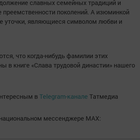
одолжение славных семейных традиций и
е преемственности поколений. А изюминкой
е уточки, являющиеся символом любви и
тся, что когда-нибудь фамилии этих
ны в книге «Слава трудовой династии» нашего
интересным в
Telegram-канале
Татмедиа
в национальном мессенджере MАХ: