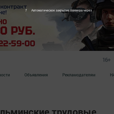
6
Автоматическое закрытие баннера через
16+
вости
Объявления
Рекламодателям
Н
ульминские трудовые