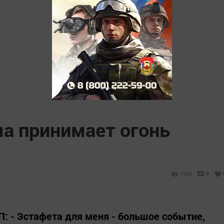
ма принимает огонь
1233
0
 - Эстафета для меня - большое событие,