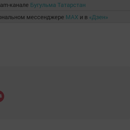
ram-канале
Бугульма Татарстан
иональном мессенджере
MAX
и в
«Дзен»