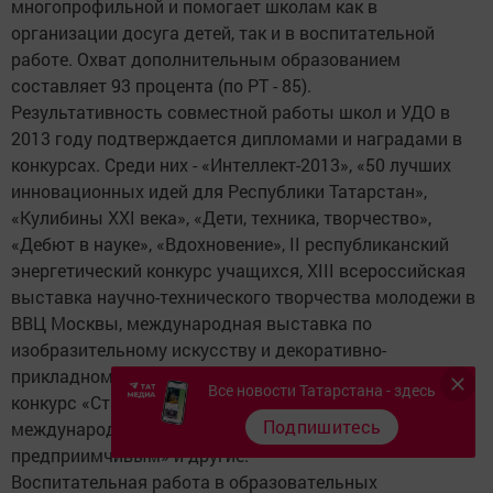
многопрофильной и помогает школам как в
организации досуга детей, так и в воспитательной
работе. Охват дополнительным образованием
составляет 93 процента (по РТ - 85).
Результативность совместной работы школ и УДО в
2013 году подтверждается дипломами и наградами в
конкурсах. Среди них - «Интеллект-2013», «50 лучших
инновационных идей для Республики Татарстан»,
«Кулибины XXI века», «Дети, техника, творчество»,
«Дебют в науке», «Вдохновение», II республиканский
энергетический конкурс учащихся, XIII всероссийская
выставка научно-технического творчества молодежи в
ВВЦ Москвы, международная выставка по
изобразительному искусству и декоративно-
прикладному творчеству в Германии, всероссийский
Все новости Татарстана - здесь
конкурс «Старт социальных инноваций»,
Подпишитесь
международный конкурс бизнес-планов «Будь
предприимчивым» и другие.
Воспитательная работа в образовательных