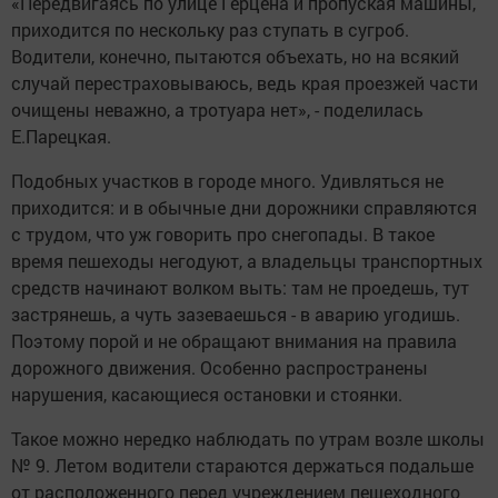
«Передвигаясь по улице Герцена и пропуская машины,
приходится по нескольку раз ступать в сугроб.
Водители, конечно, пытаются объехать, но на всякий
случай перестраховываюсь, ведь края проезжей части
очищены неважно, а тротуара нет», - поделилась
Е.Парецкая.
Подобных участков в городе много. Удивляться не
приходится: и в обычные дни дорожники справляются
с трудом, что уж говорить про снегопады. В такое
время пешеходы негодуют, а владельцы транспортных
средств начинают волком выть: там не проедешь, тут
застрянешь, а чуть зазеваешься - в аварию угодишь.
Поэтому порой и не обращают внимания на правила
дорожного движения. Особенно распространены
нарушения, касающиеся остановки и стоянки.
Такое можно нередко наблюдать по утрам возле школы
№ 9. Летом водители стараются держаться подальше
от расположенного перед учреждением пешеходного