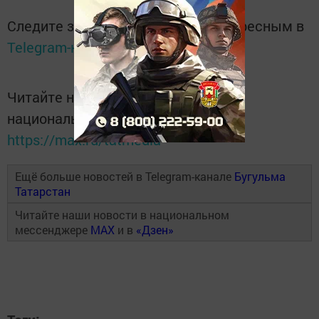
Следите за самым важным и интересным в
Telegram-канале
Татмедиа
Читайте новости Татарстана в
национальном мессенджере MАХ:
https://max.ru/tatmedia
Ещё больше новостей в Telegram-канале
Бугульма
Татарстан
Читайте наши новости в национальном
мессенджере
MAX
и в
«Дзен»