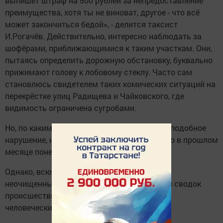
выпишет штраф на 500 рублей за непредоставление
преимущества, хотя ты не виноват, другое - что всё
может закончиться бедой», - делится таксист
И.Рогачёв. Действительно, интересно наблюдать за
шофёрами, приближающимися к таким участкам. Они,
пытаясь определить дорожную обстановку, буквально
прижимают голову к лобовому стеклу. Часто сам
становлюсь свидетелем таких комических ситуаций на
перекрёстке улиц Радищева и Чайковского, где
видимость ограничена сугробами.
Но, по каким бы причинам ни совершалось подобное
нарушение, наказание всегда одинаково. Его в прошлом
месяце понесли 29 человек.
Однако, всю вину за ДТП валить только на
неочищенные дороги не стоит. Как видно из сводок
происшествий, основная причина аварий -
человеческий фактор.