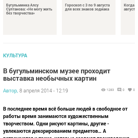
Бугульминка Алсу
Гороскоп с 3 по 9 августа
Когда л
Султанова: «Не могу жить
для всех знаков зодиака
августе
без творчества»
КУЛЬТУРА
В бугульминском музее проходит
выставка необычных картин
Автор,
8 апреля 2014 - 12:19
1283
0
0
В последнее время всё больше людей в свободное от
работы время занимаются художественным
творчеством. Одни рисуют картины, другие -
увлекаются декорированием предметов… А