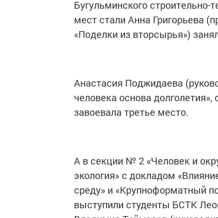
Бугульминского строительно-т
мест стали Анна Григорьева (п
«Поделки из вторсырья») занял
Анастасия Поджидаева (руково
человека основа долголетия», 
завоевала третье место.
А в секции № 2 «Человек и о
экология» с докладом «Влиян
среду» и «Крупноформатный по
выступили студенты БСТК Леон