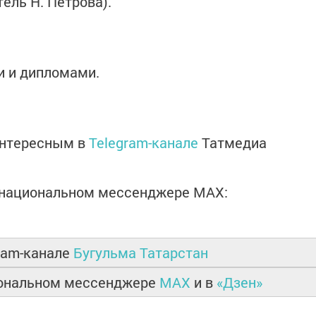
ель Н. Петрова).
и и дипломами.
интересным в
Telegram-канале
Татмедиа
в национальном мессенджере MАХ:
ram-канале
Бугульма Татарстан
иональном мессенджере
MAX
и в
«Дзен»