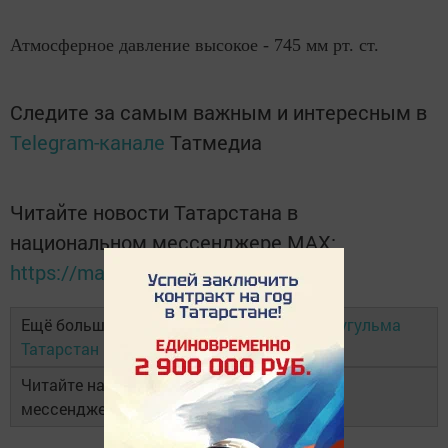
Атмосферное давление высокое - 745 мм рт. ст.
Следите за самым важным и интересным в
Telegram-канале
Татмедиа
Читайте новости Татарстана в
национальном мессенджере MАХ:
https://max.ru/tatmedia
Ещё больше новостей в Telegram-канале
Бугульма
Татарстан
Читайте наши новости в национальном
мессенджере
MAX
и в
«Дзен»