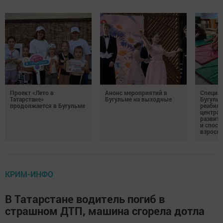
Проект «Лето в
Анонс мероприятий в
Специа
Татарстане»
Бугульме на выходные
Бугуль
продолжается в Бугульме
реабил
центра 
развити
и спосо
взросл
КРИМ-ИНФО
В Татарстане водитель погиб в
страшном ДТП, машина сгорела дотла