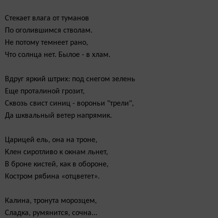
Стекает влага от туманов
По оголившимся стволам.
Не потому темнеет рано,
Что солнца нет. Былое - в хлам.
Вдруг яркий штрих: под снегом зелень
Еще проталиной грозит,
Сквозь свист синиц - вороньи "трели",
Да шквальный ветер напрямик.
Царицей ель, она на троне,
Клен сиротливо к окнам льнет,
В броне кистей, как в обороне,
Костром рябина «отцветет».
Калина, тронута морозцем,
Сладка, румянится, сочна...