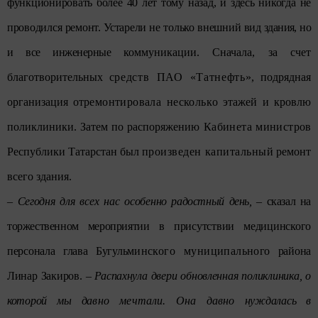
функционировать более 40 лет тому назад, и здесь никогда не
проводился ремонт. Устарели не только внешний ви
д здания, но
и все инженерные к
оммуникации. Сначала, за счет
благотворительных с
редств ПАО «Татнефть
», подрядная
организация отр
емонтировала нескольк
о этажей и кровлю
поликлиники. Затем по распоряжен
ию Кабинета министр
ов
Республики Татарстан был п
роизведен капитальны
й ремонт
всего здания.
– Сегодня для всех нас особен
но радостный день,
– сказал на
торжественном мероприя
тии в присутствии медицинского
персонала глава Бугульм
инского муниципально
го района
Линар Закиров. –
Распахнула двери обновленная поликлиника, о
которой мы д
авно мечтали. Она давно
нуждалась в