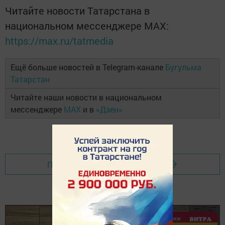
Читайте новости Татарстана в
национальном мессенджере MАХ:
https://max.ru/tatmedia
Ещё больше новостей в Telegram-канале
Бугульма
Татарстан
Читайте наши новости в национальном
мессенджере
MAX
и в
«Дзен»
Перейти на страницу новости