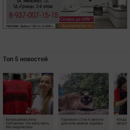
Топ 5 новостей
Бугульминка Алсу
Гороскоп с 3 по 9 августа
Когда л
Султанова: «Не могу жить
для всех знаков зодиака
августе
без творчества»