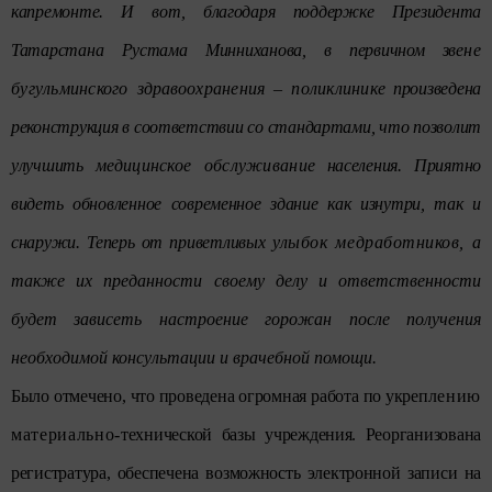
капремонте. И вот, благодаря поддержке Президента
Татарстана Рустама Минниханова, в первичном зв
ене
бугульминского здр
ав
оохранения – поликлиник
е произведена
реконструкция в соответствии со стандартами, что позволит
улучшить м
едицинское обслуживани
е населения. Приятно
видеть обновленное современное здание как изнутри, так и
снаружи. Теперь от приветливы
х ул
ыбок медработников,
а
также их преданности своему делу и ответственности
будет зависеть настроение горожан после получения
необходимой консультации и врачебной помощи.
Было отмечено, что проведена огромная работа по укреп
лению
материально-
технической базы учреждения. Реорганизована
регистратура, обеспечена возможность электронной записи на