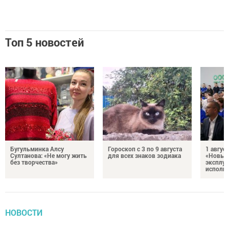
Топ 5 новостей
Бугульминка Алсу
Гороскоп с 3 по 9 августа
1 авгус
Султанова: «Не могу жить
для всех знаков зодиака
«Новые
без творчества»
эксплуа
исполня
НОВОСТИ