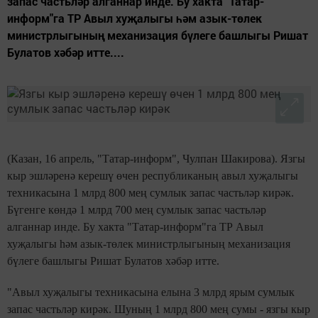
запас частьләр алганнар инде. Бу хакта "Татар-
информ"га ТР Авыл хуҗалыгы һәм азык-төлек
министрлыгының механизация бүлеге башлыгы Ришат
Булатов хәбәр итте....
(Казан, 16 апрель, "Татар-информ", Чулпан Шакирова). Язгы
кыр эшләренә керешү өчен республиканың авыл хуҗалыгы
техникасына 1 млрд 800 мең сумлык запас частьләр кирәк.
Бүгенге көндә 1 млрд 700 мең сумлык запас частьләр
алганнар инде. Бу хакта "Татар-информ"га ТР Авыл
хуҗалыгы һәм азык-төлек министрлыгының механизация
бүлеге башлыгы Ришат Булатов хәбәр итте.
"Авыл хуҗалыгы техникасына елына 3 млрд ярым сумлык
запас частьләр кирәк. Шуның 1 млрд 800 мең сумы - язгы кыр