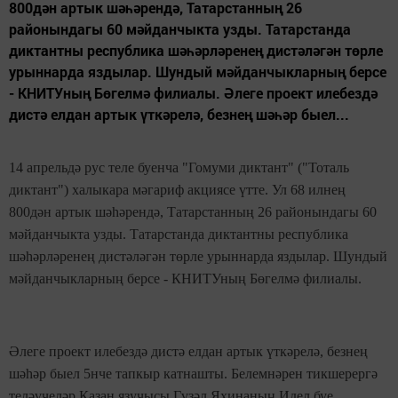
800дән артык шәһәрендә, Татарстанның 26
районындагы 60 мәйданчыкта узды. Татарстанда
диктантны республика шәһәрләренең дистәләгән төрле
урыннарда яздылар. Шундый мәйданчыкларның берсе
- КНИТУның Бөгелмә филиалы. Әлеге проект илебездә
дистә елдан артык үткәрелә, безнең шәһәр быел...
14 апрельдә рус теле буенча "Гомуми диктант" ("Тоталь
диктант") халыкара мәгариф акциясе үтте. Ул 68 илнең
800дән артык шәһәрендә, Татарстанның 26 районындагы 60
мәйданчыкта узды. Татарстанда диктантны республика
шәһәрләренең дистәләгән төрле урыннарда яздылар. Шундый
мәйданчыкларның берсе - КНИТУның Бөгелмә филиалы.
Әлеге проект илебездә дистә елдан артык үткәрелә, безнең
шәһәр быел 5нче тапкыр катнашты. Белемнәрен тикшерергә
теләүчеләр Казан язучысы Гүзәл Яхинаның Идел буе