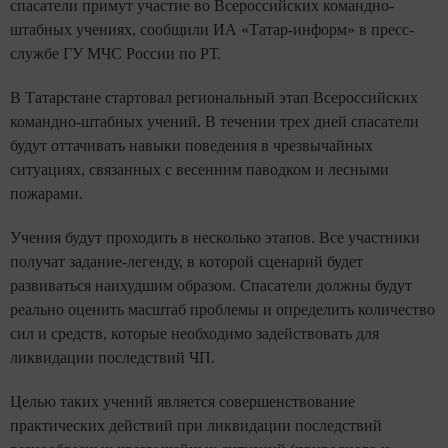
спасатели примут участие во Всероссийских командно-
штабных учениях, сообщили ИА «Татар-информ» в пресс-
службе ГУ МЧС России по РТ.
В Татарстане стартовал региональный этап Всероссийских
командно-штабных учений. В течении трех дней спасатели
будут оттачивать навыки поведения в чрезвычайных
ситуациях, связанных с весенним паводком и лесными
пожарами.
Учения будут проходить в несколько этапов. Все участники
получат задание-легенду, в которой сценарий будет
развиваться наихудшим образом. Спасатели должны будут
реально оценить масштаб проблемы и определить количество
сил и средств, которые необходимо задействовать для
ликвидации последствий ЧП.
Целью таких учений является совершенствование
практических действий при ликвидации последствий