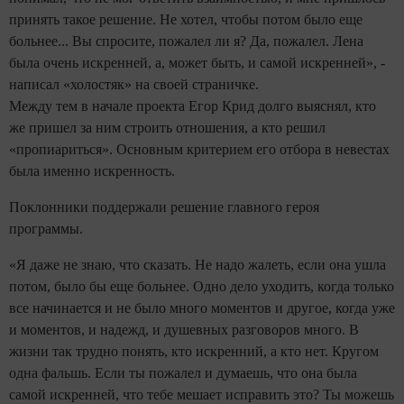
принять такое решение. Не хотел, чтобы потом было еще
больнее... Вы спросите, пожалел ли я? Да, пожалел. Лена
была очень искренней, а, может быть, и самой искренней», -
написал «холостяк» на своей страничке.
Между тем в начале проекта Егор Крид долго выяснял, кто
же пришел за ним строить отношения, а кто решил
«пропиариться». Основным критерием его отбора в невестах
была именно искренность.
Поклонники поддержали решение главного героя
программы.
«Я даже не знаю, что сказать. Не надо жалеть, если она ушла
потом, было бы еще больнее. Одно дело уходить, когда только
все начинается и не было много моментов и другое, когда уже
и моментов, и надежд, и душевных разговоров много. В
жизни так трудно понять, кто искренний, а кто нет. Кругом
одна фальшь. Если ты пожалел и думаешь, что она была
самой искренней, что тебе мешает исправить это? Ты можешь