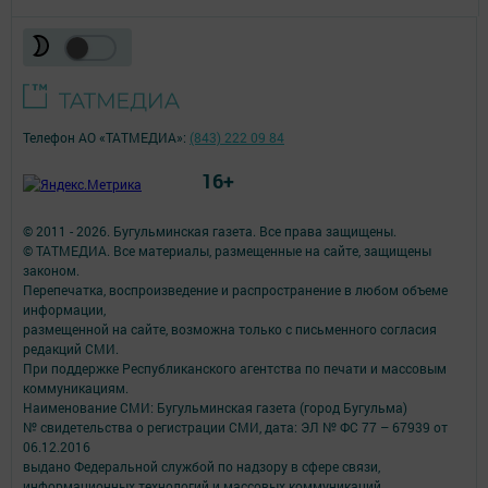
Телефон АО «ТАТМЕДИА»:
(843) 222 09 84
16+
© 2011 - 2026. Бугульминская газета. Все права защищены.
© ТАТМЕДИА. Все материалы, размещенные на сайте, защищены
законом.
Перепечатка, воспроизведение и распространение в любом объеме
информации,
размещенной на сайте, возможна только с письменного согласия
редакций СМИ.
При поддержке Республиканского агентства по печати и массовым
коммуникациям.
Наименование СМИ: Бугульминская газета (город Бугульма)
№ свидетельства о регистрации СМИ, дата: ЭЛ № ФС 77 – 67939 от
06.12.2016
выдано Федеральной службой по надзору в сфере связи,
информационных технологий и массовых коммуникаций