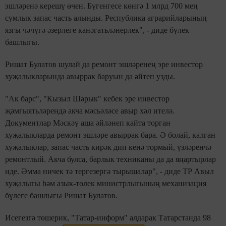
эшләренә керешү өчен. Бүгенгесе көнгә 1 млрд 700 мең
сумлык запас часть алынды. Республика аграрийларының
язгы чәчүгә әзерлеге канәгатьләнерлек", - диде бүлек
башлыгы.
Ришат Булатов шулай да ремонт эшләренең эре инвестор
хуҗалыкларында авыррак баруын да әйтеп узды.
"Ак барс", "Кызыл Шәрык" кебек эре инвестор
җәмгыятьләрендә акча мәсьәләсе авыр хәл ителә.
Документлар Мәскәү аша әйләнеп кайта торган
хуҗалыкларда ремонт эшләре авыррак бара. Ә болай, калган
хуҗалыклар, запас часть кирәк дип кенә тормый, үзләренчә
ремонтлый. Акча булса, барлык техниканы да да яңартырлар
иде. Әмма ничек тә тергезергә тырышалар", - диде ТР Авыл
хуҗалыгы һәм азык-төлек министрлыгының механизация
бүлеге башлыгы Ришат Булатов.
Исегезгә төшерик, "Татар-информ" алдарак Татарстанда 98