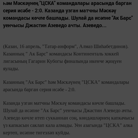
һәм Мәскәүнең "ЦСКА" командалары арасында барган
серия исәбе - 2:0. Казанда узган матчны Мәскәү
командасы көчле башлады. Шулай да исәпне "Ак Барс"
уенчысы Джастин Азеведо ачты. Азеведо...
(Казан, 16 апрель, "Татар-информ", Алмаз Шиһабетдинов).
Казанның " Ак Барс" командасы Континенталь хоккей
лигасының Гагарин Кубогы финалында икенче җиңүен
яулады.
Казанның "Ак Барс" һәм Мәскәүнең "ЦСКА" командалары
арасында барган серия исәбе - 2:0.
Казанда узган матчны Мәскәү командасы көчле башлады.
Шулай да исәпне "Ак Барс" уенчысы Джастин Азеведо ачты.
Азеведо көчле итеп сукканнан соң, көндәшләрнең капкачысы
үз капкасын саклап кала алмады. Уен азагында "ЦСКА" алка
кертеп, исәпне тигезләп куйды.