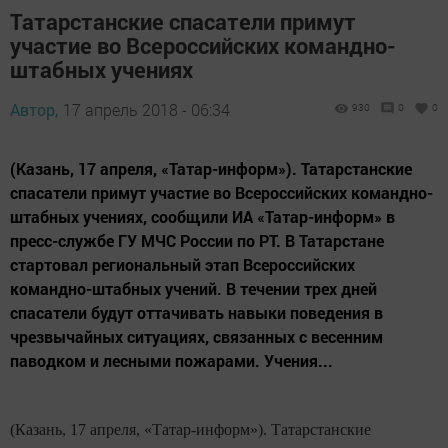
Татарстанские спасатели примут
участие во Всероссийских командно-
штабных учениях
Автор,
17 апрель 2018 - 06:34
930
0
0
(Казань, 17 апреля, «Татар-информ»). Татарстанские
спасатели примут участие во Всероссийских командно-
штабных учениях, сообщили ИА «Татар-информ» в
пресс-службе ГУ МЧС России по РТ. В Татарстане
стартовал региональный этап Всероссийских
командно-штабных учений. В течении трех дней
спасатели будут оттачивать навыки поведения в
чрезвычайных ситуациях, связанных с весенним
паводком и лесными пожарами. Учения...
(Казань, 17 апреля, «Татар-информ»). Татарстанские