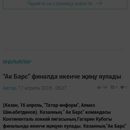
Перейти на страницу новости
ЯҢАЛЫКЛАР
“Ак Барс” финалда икенче җиңү яулады
Автор,
17 апрель 2018 - 06:27
768
0
0
(Казан, 16 апрель, "Татар-информ", Алмаз
Шиһабетдинов). Казанның " Ак Барс" командасы
Континенталь хоккей лигасының Гагарин Кубогы
финалында икенче җиңүен яулады. Казанның "Ак Барс"