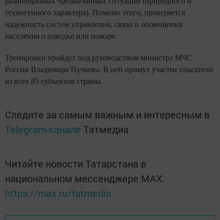
разнообразных чрезвычайных ситуаций (природного и
техногенного характера). Помимо этого, проверяется
надежность систем управления, связи и оповещения
населения о паводке или пожаре.
Тренировки пройдут под руководством министра МЧС
России Владимира Пучкова. В ней примут участие спасатели
из всех 85 субъектов страны.
Следите за самым важным и интересным в
Telegram-канале
Татмедиа
Читайте новости Татарстана в
национальном мессенджере MАХ:
https://max.ru/tatmedia