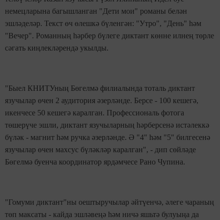
немецларына багышланган "Дети мои" романы белән
эшләделәр. Текст өч өлешкә бүленгән: "Утро", "День" һәм
"Вечер". Романның һәрбер бүлеге диктант көнне илнең төрле
сәгать киңлекләрендә укылды.
"Быел КНИТУның Бөгелмә филиалында тоталь диктант
язучылар өчен 2 аудитория әзерләнде. Берсе - 100 кешегә,
икенчесе 50 кешегә каралган. Профессиональ фотога
төшерүче эшли, диктант язучыларның һәрберсенә истәлеккә
бүләк - магнит һәм ручка әзерләнде. Ә "4" һәм "5" билгесенә
язучылар өчен махсус бүләкләр каралган", - дип сөйләде
Бөгелмә буенча координатор ярдәмчесе Рано Чупина.
"Гомуми диктант"ны оештыручылар әйтүенчә, әлеге чараның
төп максаты - кайда эшләвеңә һәм ничә яшьтә булуыңа да