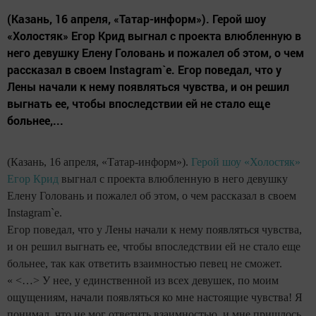
(Казань, 16 апреля, «Татар-информ»). Герой шоу
«Холостяк» Егор Крид выгнал с проекта влюбленную в
него девушку Елену Головань и пожалел об этом, о чем
рассказал в своем Instagram`e. Егор поведал, что у
Лены начали к нему появляться чувства, и он решил
выгнать ее, чтобы впоследствии ей не стало еще
больнее,...
(Казань, 16 апреля, «Татар-информ»).
Герой шоу «Холостяк»
Егор Крид
выгнал с проекта влюбленную в него девушку
Елену Головань и пожалел об этом, о чем рассказал в своем
Instagram`e.
Егор поведал, что у Лены начали к нему появляться чувства,
и он решил выгнать ее, чтобы впоследствии ей не стало еще
больнее, так как ответить взаимностью певец не сможет.
« <…> У нее, у единственной из всех девушек, по моим
ощущениям, начали появляться ко мне настоящие чувства! Я
понимал, что не мог ответить взаимностью, и мне пришлось