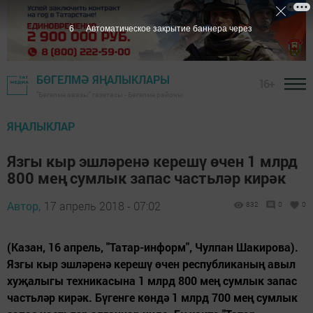
5
Автоматическое закрытие баннера через
БӨГЕЛМӘ ЯҢАЛЫКЛАРЫ
16+
"Бөгелмә авазы" газетасы - Бөгелмә районы
ЯҢАЛЫКЛАР
Язгы кыр эшләренә керешү өчен 1 млрд
800 мең сумлык запас частьләр кирәк
Автор,
17 апрель 2018 - 07:02
832
0
0
(Казан, 16 апрель, "Татар-информ", Чулпан Шакирова).
Язгы кыр эшләренә керешү өчен республиканың авыл
хуҗалыгы техникасына 1 млрд 800 мең сумлык запас
частьләр кирәк. Бүгенге көндә 1 млрд 700 мең сумлык