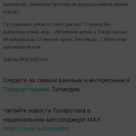
карамастан, грамоталы булуның ни дәрәҗәдә мөһим икәнен
күрсәтү.
Сүз уңаеннан, үткән ел әлеге диктант 71 илнең 866
шәһәрендә үткән, анда - 200 меңнән артык, ә Татарстанның
49 мәйданында 3,5 меңнән артык, Бөгелмәдә - 130лап кеше
катнашкан булган.
Ләйсән ЙОСЫПОВА.
Следите за самым важным и интересным в
Telegram-канале
Татмедиа
Читайте новости Татарстана в
национальном мессенджере MАХ:
https://max.ru/tatmedia