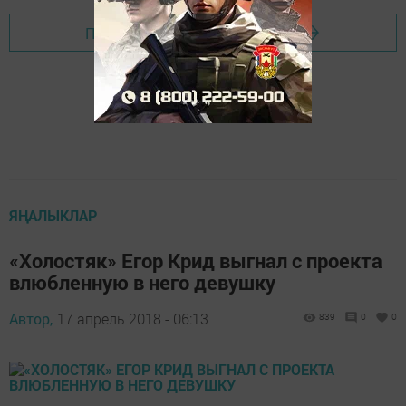
Перейти на страницу новости
ЯҢАЛЫКЛАР
«Холостяк» Егор Крид выгнал с проекта
влюбленную в него девушку
Автор,
17 апрель 2018 - 06:13
839
0
0