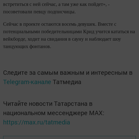
встретиться с ней сейчас, а там уже как пойдет», -
посоветовали певцу подписчицы.
Сейчас в проекте остаются восемь девушек. Вместе с
потенциальными победительницами Крид учится кататься на
вейкборде, ходит на свидания в сауну и наблюдает шоу
танцующих фонтанов.
Следите за самым важным и интересным в
Telegram-канале
Татмедиа
Читайте новости Татарстана в
национальном мессенджере MАХ:
https://max.ru/tatmedia