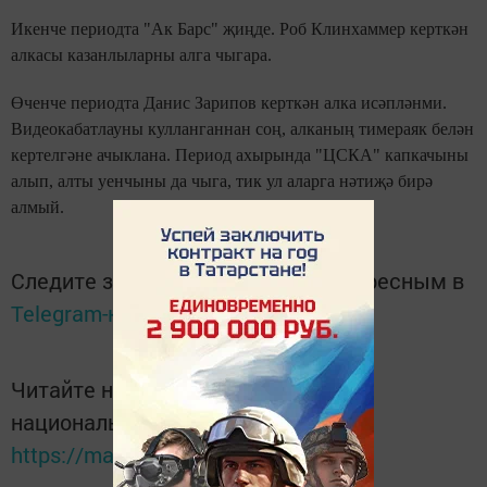
Икенче периодта "Ак Барс" җиңде. Роб Клинхаммер керткән
алкасы казанлыларны алга чыгара.
Өченче периодта Данис Зарипов керткән алка исәпләнми.
Видеокабатлауны кулланганнан соң, алканың тимераяк белән
кертелгәне ачыклана. Период ахырында "ЦСКА" капкачыны
алып, алты уенчыны да чыга, тик ул аларга нәтиҗә бирә
алмый.
Следите за самым важным и интересным в
Telegram-канале
Татмедиа
Читайте новости Татарстана в
национальном мессенджере MАХ:
https://max.ru/tatmedia