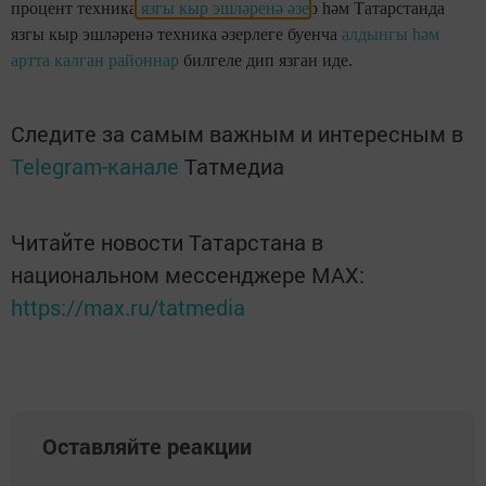
процент техника
язгы кыр эшләренә әзе
р һәм Татарстанда
язгы кыр эшләренә техника әзерлеге буенча
алдынгы һәм
артта калган районнар
билгеле дип язган иде.
Следите за самым важным и интересным в
Telegram-канале
Татмедиа
Читайте новости Татарстана в
национальном мессенджере MАХ:
https://max.ru/tatmedia
Оставляйте реакции