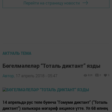
Перейти на страницу новости
АКТУАЛЬ ТЕМА
Бөгелмәлеләр “Тоталь диктант” язды
Автор,
17 апрель 2018 - 05:47
826
0
0
14 апрельдә рус теле буенча "Гомуми диктант" ("Тоталь
диктант") халыкара мәгариф акциясе үтте. Ул 68 илнең