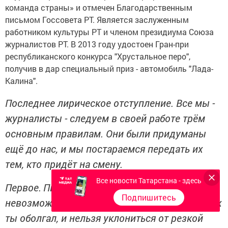
команда страны» и отмечен Благодарственным
письмом Госсовета РТ. Является заслуженным
работником культуры РТ и членом президиума Союза
журналистов РТ. В 2013 году удостоен Гран-при
республиканского конкурса "Хрустальное перо",
получив в дар специальный приз - автомобиль "Лада-
Калина".
Последнее лирическое отступление. Все мы -
журналисты - следуем в своей работе трём
основным правилам. Они были придуманы
ещё до нас, и мы постараемся передать их
тем, кто придёт на смену.
Все новости Татарстана - здесь
Первое.
Писать правду (в небольшом городе
Подпишитесь
невозможно смотреть в глаза людям, которых
ты оболгал, и нельзя уклониться от резкой