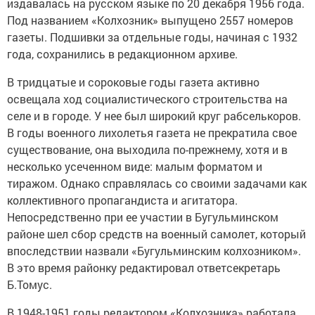
издавалась на русском языке по 20 декабря 1956 года.
Под названием «Колхозник» выпущено 2557 номеров
газеты. Подшивки за отдельные годы, начиная с 1932
года, сохранились в редакционном архиве.
В тридцатые и сороковые годы газета активно
освещала ход социалистического строительства на
селе и в городе. У нее был широкий круг рабселькоров.
В годы военного лихолетья газета не прекратила свое
существование, она выходила по-прежнему, хотя и в
несколько усеченном виде: малым форматом и
тиражом. Однако справлялась со своими задачами как
коллективного пропагандиста и агитатора.
Непосредственно при ее участии в Бугульминском
районе шел сбор средств на военный самолет, который
впоследствии назвали «Бугульминским колхозником».
В это время районку редактировал ответсекретарь
Б.Томус.
В 1948-1951 годы редактором «Колхозника» работала