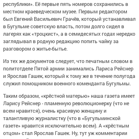
республики». Её первые пять номеров сохранились в
местном краеведческом музее. Первым редактором
был Евгений Васильевич Грачёв, который устанавливал
в Бугульме советскую власть, потом долго сидел в
лагерях как «троцкист», а в семидесятых годах нередко
заглядывал в родную редакцию попить чайку за
разговором о житье-бытье.
Из тех же документов следует, что печатным словом в
политотделе Пятой армии занимались Лариса Рейснер
и Ярослав Гашек, который к тому же в течение полугода
служил помощником военного коменданта Бугульмы.
Таким образом, «крёстной матерью» наша газета имеет
Ларису Рейснер - пламенную революционерку (что не
всем нравится), очень красивую женщину и
талантливую журналистку (что в «Бугульминской
газете» нравится исключительно всем). А «крёстным
отцом» стал Ярослав Гашек. Ну, тут уж комментарии