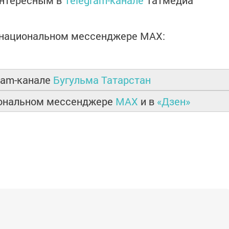
интересным в
Telegram-канале
Татмедиа
в национальном мессенджере MАХ:
ram-канале
Бугульма Татарстан
иональном мессенджере
MAX
и в
«Дзен»