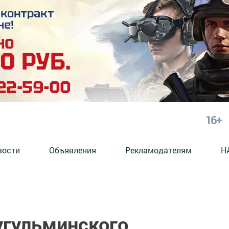
16+
вости
Объявления
Рекламодателям
Н
угульминского