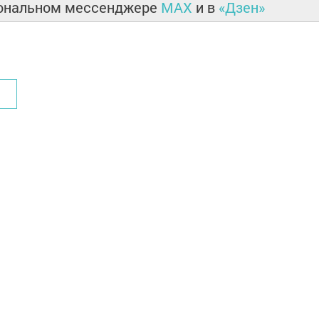
иональном мессенджере
MAX
и в
«Дзен»