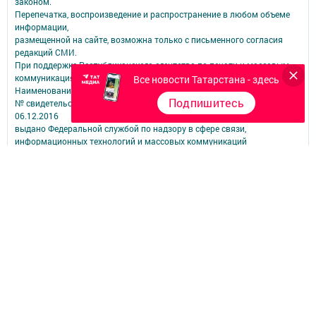
законом.
Перепечатка, воспроизведение и распространение в любом объеме
информации,
размещенной на сайте, возможна только с письменного согласия
редакций СМИ.
При поддержке Республиканского агентства по печати и массовым
коммуникациям.
Все новости Татарстана - здесь
Наименование СМИ: Бугульминская газета (город Бугульма)
Подпишитесь
№ свидетельства о регистрации СМИ, дата: ЭЛ № ФС 77 – 67939 от
06.12.2016
выдано Федеральной службой по надзору в сфере связи,
информационных технологий и массовых коммуникаций
ФИО главного редактора: Панина Наталья Леонидовна
Адрес редакции: 423236, Российская Федерация, Республика
Татарстан, г. Бугульма, ул. Гафиатуллина, д. 33
Филиал АО «ТАТМЕДИА» «Бугульма-информ»
Телефон редакции: 8 (85594) 4-81-22
Рекламный отдел: 8 (85594) 4-81-22, bugulgazeta@mail.ru
Электронная почта редакции: bugulgazeta@mail.ru
Для сообщений о фактах коррупции: bugulgazeta@mail.ru
Учредитель СМИ: АО «ТАТМЕДИА»
Антикоррупционная политика
АО «ТАТМЕДИА» использует «cookie»
для персонализации сервисов и
удобства пользователей сайтом.