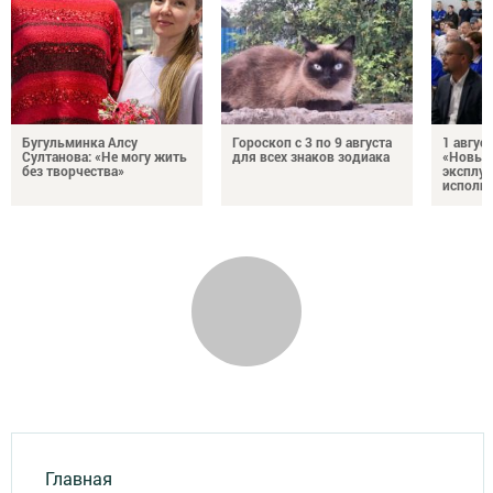
Бугульминка Алсу
Гороскоп с 3 по 9 августа
1 авгус
Султанова: «Не могу жить
для всех знаков зодиака
«Новые
без творчества»
эксплуа
исполня
Главная