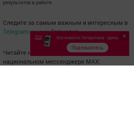
результатов в работе.
Следите за самым важным и интересным в
Telegram-канале
Татмедиа
Все новости Татарстана - здесь
Подпишитесь
Читайте новости Татарстана в
национальном мессенджере MАХ:
https://max.ru/tatmedia
Ещё больше новостей в Telegram-канале
Бугульма
Татарстан
Читайте наши новости в национальном
мессенджере
MAX
и в
«Дзен»