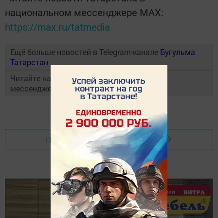
национальном мессенджере MАХ:
https://max.ru/tatmedia
Ещё больше новостей в Telegram-канале
Бугульма
Татарстан
Читайте наши новости в национальном
мессенджере
MAX
и в
«Дзен»
Перейти на страницу новости