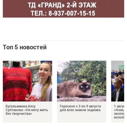
Топ 5 новостей
Бугульминка Алсу
Гороскоп с 3 по 9 августа
1 авгус
Султанова: «Не могу жить
для всех знаков зодиака
«Новые
без творчества»
эксплуа
исполня