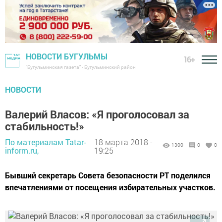
НОВОСТИ БУГУЛЬМЫ
16+
"Бугульминская газета" - Бугульминский район
НОВОСТИ
Валерий Власов: «Я проголосовал за
стабильность!»
По материалам Tatar-
18 марта 2018 -
1300
0
0
inform.ru,
19:25
Бывший секретарь Совета безопасности РТ поделился
впечатлениями от посещения избирательных участков.