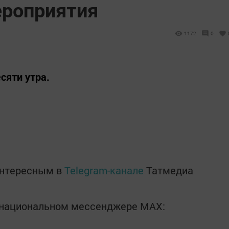
ероприятия
1172
0
сяти утра.
интересным в
Telegram-канале
Татмедиа
в национальном мессенджере MАХ: