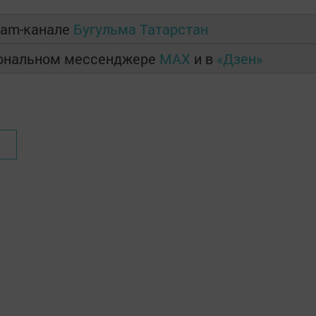
ram-канале
Бугульма Татарстан
иональном мессенджере
MAX
и в
«Дзен»