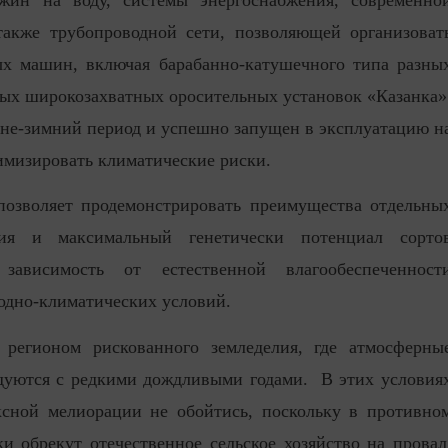
также трубопроводной сети, позволяющей организоват
х машин, включая барабанно-катушечного типа разны
ых широкозахватных оросительных установок «Казанка»
енне-зимний период и успешно запущен в эксплуатацию н
имизировать климатические риски.
позволяет продемонстрировать преимущества отдельны
ния и максимальный генетически потенциал сорто
ависимость от естественной влагообеспеченност
одно-климатических условий.
 регионом рискованного земледелия, где атмосферны
едуются с редкими дождливыми годами. В этих условия
ксной мелиорации не обойтись, поскольку в противно
и обрекут отечественное сельское хозяйство на провал