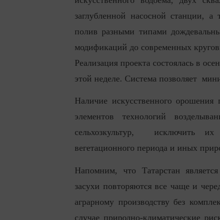
заглубленной насосной станции, а 
полив разными типами дождевальны
модификаций до современных кругов
Реализация проекта состоялась в ос
этой неделе. Система позволяет мин
Наличие искусственного орошения 
элементов технологий возделыва
сельхозкультур, исключить их з
вегетационного периода и иных прир
Напомним, что Татарстан является
засухи повторяются все чаще и чер
аграрному производству без компле
случае природно-климатические риск