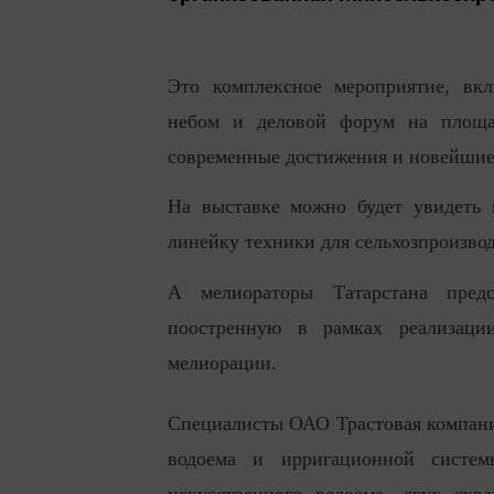
Это комплексное мероприятие, в
небом и деловой форум на площад
современные достижения и новейшие 
На выставке можно будет увидеть 
линейку техники для сельхозпроизвод
А мелиораторы Татарстана предс
поостренную в рамках реализаци
мелиорации.
Специалисты ОАО Трастовая компания
водоема и ирригационной систем
искусственного водоема, двух скв