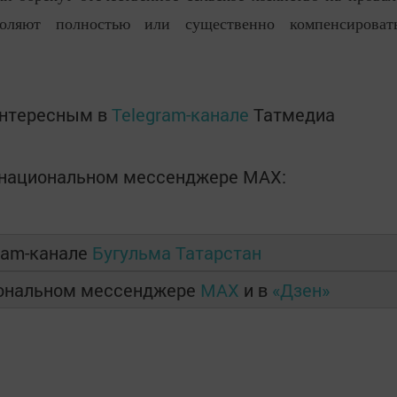
оляют полностью или существенно компенсироват
интересным в
Telegram-канале
Татмедиа
в национальном мессенджере MАХ:
ram-канале
Бугульма Татарстан
иональном мессенджере
MAX
и в
«Дзен»