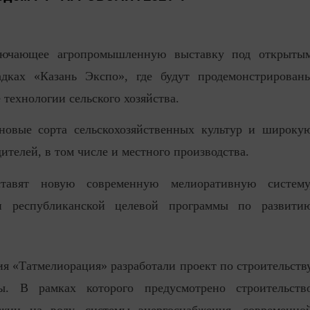
ключающее агропромышленную выставку под открыты
ках «Казань Экспо», где будут продемонстрирован
технологии сельского хозяйства.
новые сорта сельскохозяйственных культур и широку
ителей, в том числе и местного производства.
тавят новую современную мелиоративную систему
и республиканской целевой программы по развити
 «Татмелиорация» разработали проект по строительств
ы. В рамках которого предусмотрено строительств
ажин на воду, системы энергоснабжения, современно