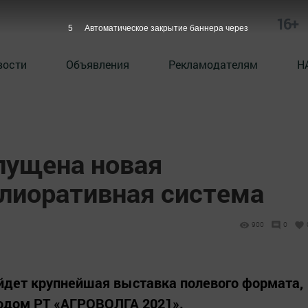
16+
4
Автоматическое закрытие баннера через
вости
Объявления
Рекламодателям
Н
пущена новая
лиоративная система
900
0
ройдет крупнейшая выставка полевого формата,
одом РТ «АГРОВОЛГА 2021».