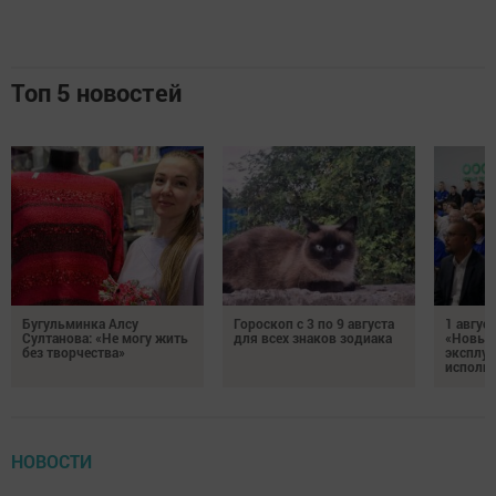
Топ 5 новостей
Бугульминка Алсу
Гороскоп с 3 по 9 августа
1 авгус
Султанова: «Не могу жить
для всех знаков зодиака
«Новые
без творчества»
эксплуа
исполня
НОВОСТИ