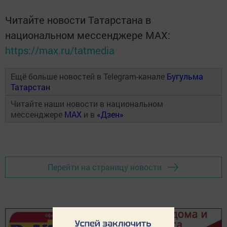
Читайте новости Татарстана в
национальном мессенджере MАХ:
https://max.ru/tatmedia
Ещё больше новостей в Telegram-канале
Бугульма
Татарстан
Читайте наши новости в национальном
мессенджере
MAX
и в
«Дзен»
Перейти на страницу новости