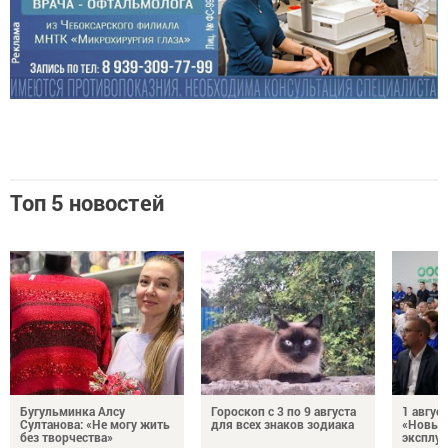
Топ 5 новостей
Бугульминка Алсу
Гороскоп с 3 по 9 августа
1 авгус
Султанова: «Не могу жить
для всех знаков зодиака
«Новые
без творчества»
эксплуа