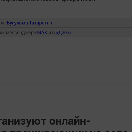
але
Бугульма Татарстан
ном мессенджере
MAX
и в
«Дзен»
ганизуют онлайн-