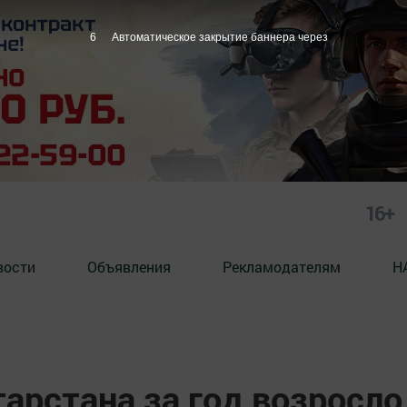
5
Автоматическое закрытие баннера через
16+
вости
Объявления
Рекламодателям
Н
тарстана за год возросло