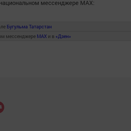
в национальном мессенджере MАХ:
але
Бугульма Татарстан
ном мессенджере
MAX
и в
«Дзен»