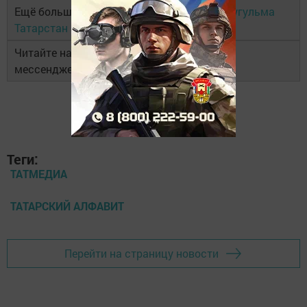
Ещё больше новостей в Telegram-канале
Бугульма
Татарстан
Читайте наши новости в национальном
мессенджере
MAX
и в
«Дзен»
Теги:
ТАТМЕДИА
ТАТАРСКИЙ АЛФАВИТ
Перейти на страницу новости