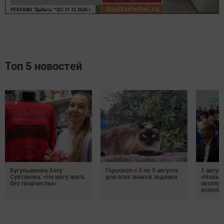
Топ 5 новостей
Бугульминка Алсу
Гороскоп с 3 по 9 августа
1 авгус
Султанова: «Не могу жить
для всех знаков зодиака
«Новые
без творчества»
эксплуа
исполня