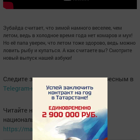
Зубайда считает, что зимой намного веселее, чем
летом, ведь в холодное время года нет комаров и мух!
Но её папа уверен, что летом тоже здорово, ведь можно
ловить рыбу и купаться. А как считаете вы? Смотрите
новый выпуск нашей азбуки!
Следите за самым важным и интересным в
Telegram-канале
Татмедиа
Читайте новости Татарстана в
национальном мессенджере MАХ:
https://max.ru/tatmedia