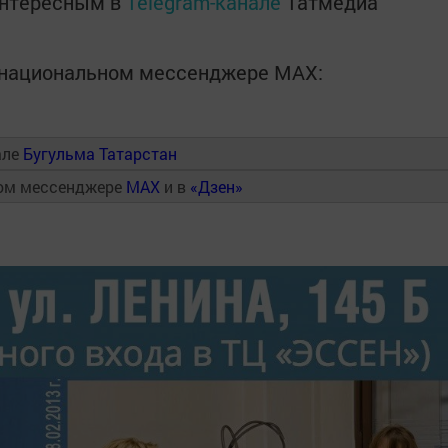
интересным в
Telegram-канале
Татмедиа
в национальном мессенджере MАХ:
але
Бугульма Татарстан
ном мессенджере
MAX
и в
«Дзен»