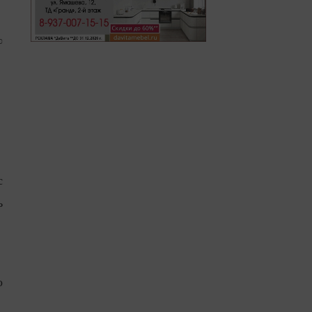
0
с
ь
о