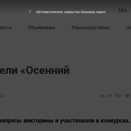
16+
6
Автоматическое закрытие баннера через
вости
Объявления
Рекламодателям
Н
вели «Осенний
04
1046
0
вопросы викторины и участвовали в конкурсах.