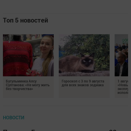
Топ 5 новостей
Бугульминка Алсу
Гороскоп с 3 по 9 августа
1 авгус
Султанова: «Не могу жить
для всех знаков зодиака
«Новые
без творчества»
эксплуа
исполня
НОВОСТИ