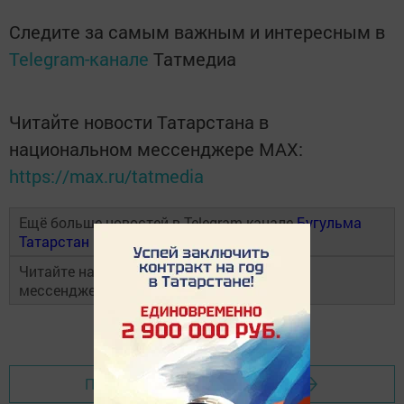
Следите за самым важным и интересным в
Telegram-канале
Татмедиа
Читайте новости Татарстана в
национальном мессенджере MАХ:
https://max.ru/tatmedia
Ещё больше новостей в Telegram-канале
Бугульма
Татарстан
Читайте наши новости в национальном
мессенджере
MAX
и в
«Дзен»
Перейти на страницу новости