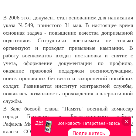
В 2006 этот документ стал основанием для написания
указа №549, принятого 31 мая. В настоящее время
основная задача - повышение качества допризывной
подготовки. Сотрудники военкомата не только
организуют и проводят призывные кампании. В
работу военкоматов входит постановка и снятие с
учета, оформление документации по профилю,
оказание правовой поддержки военнослужащим,
поиск пропавших без вести и захоронений погибших
солдат. Развивается институт контрактной службы,
появилась возможность прохождения альтернативной
службы.
В Зале боевой славы "Память" военный комиссар
города Бугульмы и Бугульминского района
Все новости Татарстана - здесь
Рафаэль Миннетдинов провел встречу с учениками 2
класса СОШ №3. Ребята узнали о работе и
Подпишитесь