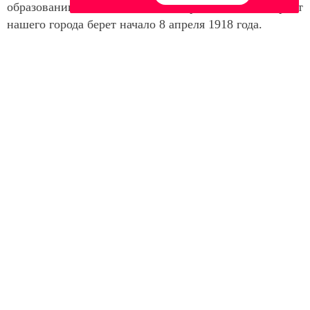
образовании военного комиссариата. Комиссариат
нашего города берет начало 8 апреля 1918 года.
Следите за самым важным и интересным в
Telegram-канале
Татмедиа
Читайте новости Татарстана в
национальном мессенджере MАХ:
https://max.ru/tatmedia
Ещё больше новостей в Telegram-канале
Бугульма
Татарстан
Читайте наши новости в национальном
мессенджере
MAX
и в
«Дзен»