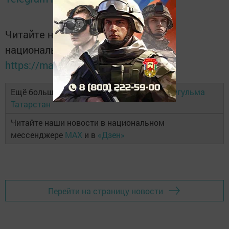
Читайте новости Татарстана в
национальном мессенджере MАХ:
https://max.ru/tatmedia
Ещё больше новостей в Telegram-канале
Бугульма
Татарстан
Читайте наши новости в национальном
мессенджере
MAX
и в
«Дзен»
Перейти на страницу новости