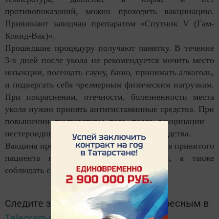
противопоказаний, можно проходить вакцинацию.
Прививают заводчан препаратом «Спутник V (Гам-
Ковид-Вак)».
Прошедшие процедуру получают памятку. В течение
3-х дней после укола не рекомендуется мочить место
инъекции, посещать сауну, баню, принимать алкоголь,
и подвергать себя чрезмерным физическим нагрузкам.
При покраснении, отечности, болезненности места
укола нужно принять антигистаминные средства. При
повышении температуры тела после вакцинации –
нестероидные противовоспалительные средства.
Вакцина против COVID-19 не отменяет для привитого
пациента необходимость носить маски, а также
соблюдать социальную дистанцию.
Следите за самым важным и интересным в
Telegram-канале
Татмедиа