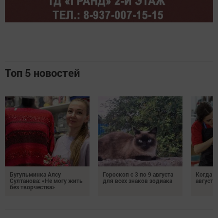
Топ 5 новостей
Бугульминка Алсу
Гороскоп с 3 по 9 августа
Когда л
Султанова: «Не могу жить
для всех знаков зодиака
августе
без творчества»