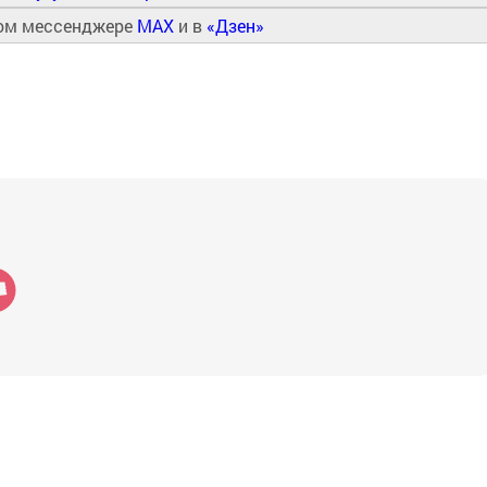
ном мессенджере
MAX
и в
«Дзен»