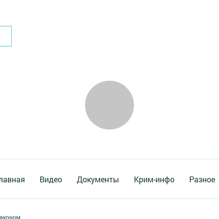
лавная
Видео
Документы
Крим-инфо
Разное
аконом.