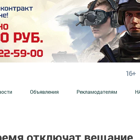
16+
вости
Объявления
Рекламодателям
Н
время отключат вещание