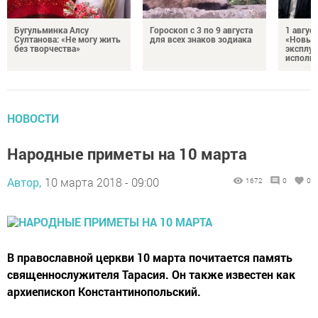
Бугульминка Алсу
Гороскоп с 3 по 9 августа
1 авгус
Султанова: «Не могу жить
для всех знаков зодиака
«Новые
без творчества»
эксплуа
исполня
НОВОСТИ
Народные приметы на 10 марта
Автор,
10 марта 2018 - 09:00
1672
0
0
В православной церкви 10 марта почитается память
священнослужителя Тарасия. Он также известен как
архиепископ Константинопольский.