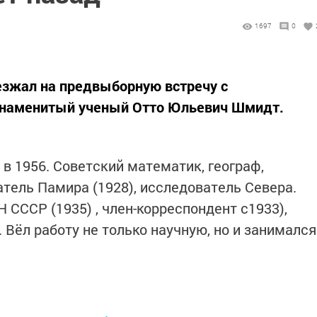
1697
0
иезжал на предвыборную встречу с
 знаменитый ученый Отто Юльевич Шмидт.
р в 1956. Советский математик, географ,
атель Памира (1928), исследователь Севера.
 СССР (1935) , член-корреспондент с1933),
. Вёл работу не только научную, но и занимался