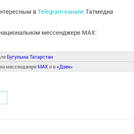
интересным в
Telegram-канале
Татмедиа
в национальном мессенджере MАХ:
але
Бугульма Татарстан
ном мессенджере
MAX
и в
«Дзен»