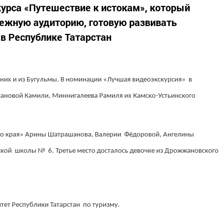
курса «Путешествие к истокам», который
дежную аудиторию, готовую развивать
 в Республике Татарстан
 них и из Бугульмы. В номинации «Лучшая видеоэкскурсия» в
 Хасановой Камили, Миннигалеева Рамиля их Камско-Устьинского
ного края» Арины Шатрашанова, Валерии Фёдоровой, Ангелины
ской школы № 6. Третье место досталось девочке из Дрожжановского
тет Республики Татарстан по туризму.