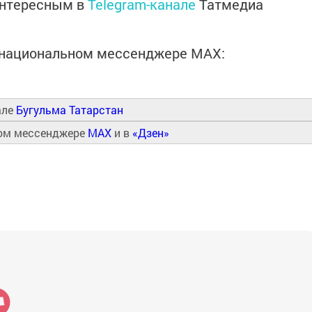
интересным в
Telegram-канале
Татмедиа
в национальном мессенджере MАХ:
але
Бугульма Татарстан
ном мессенджере
MAX
и в
«Дзен»