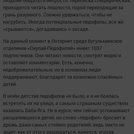
людьми общаться непросто: переписка специфическая,
приходится читать пошлости, порой переходящие за
грань разумного. Сложно удержаться, чтобы не
нагрубить. Иногда потенциальные педофилы, все же
«срываются», догадавшись о засаде.
На данный момент в Интернет среде бугульминское
отделение «Окупай-Педофиляй» имеет 1037
подписчиков. Они читают новости, смотрят видео и
оставляют комментарии. Есть, конечно,
недоброжелательные, но в основном люди
поддерживают, благодарят за возможно спасённых
детей.
В моём детстве педофилов не было, и я не боялась
встретить их на улице, а самым страшным существом
казалась Баба-Яга. Не в курсе, чем сейчас успокаивают
расшалившихся детей, но слово «педофил» бросает в
дрожь даже самых стойких родителей, ведь никто не
знает, как от этого защищаться, кажется, угроза