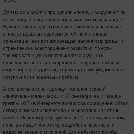
ЗОЖа.
Для начала ребята прощупали «почву»: разделяют ли
их взгляды на здоровый образ жизни бугульминцы?
Нужно пояснить, что под ним понимается не только
отказ от вредных зависимостей, но и половая
ориентация, не противоречащая законам природы, и
стремление к всестороннему развитию: то есть
тренировать нужно не только тело и ум, но и
совершенствоваться морально. Получив по итогам
видеоопроса поддержку горожан, парни убедились в
актуальности поднятых проблем.
А тем временем на «удочку» попался первый
«любитель» мальчиков… И 21 сентября на странице
группы «ОП» в Интернете появилось сообщение: «Итак,
сегодня поймали педофила, им оказался 20-летний
житель Лениногорска, приехал к 14-летнему мальчику
попить пива…». А к этому подробная переписка и
видеоинтервью с мужчиной. Его не били (способы