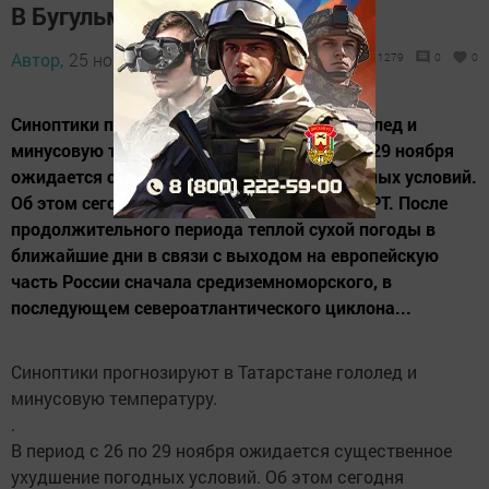
В Бугульме ухудшится погода
Автор,
25 ноября 2013 - 12:55
1279
0
0
Синоптики прогнозируют в Татарстане гололед и
минусовую температуру. . В период с 26 по 29 ноября
ожидается существенное ухудшение погодных условий.
Об этом сегодня сообщает Гидрометцентр РТ. После
продолжительного периода теплой сухой погоды в
ближайшие дни в связи с выходом на европейскую
часть России сначала средиземноморского, в
последующем североатлантического циклона...
Синоптики прогнозируют в Татарстане гололед и
минусовую температуру.
.
В период с 26 по 29 ноября ожидается существенное
ухудшение погодных условий. Об этом сегодня