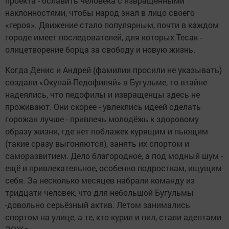
проекта - ославить человека с извращёнными
наклонностями, чтобы народ знал в лицо своего
«героя». Движение стало популярным, почти в каждом
городе имеет последователей, для которых Тесак -
олицетворение борца за свободу и новую жизнь.
Когда Денис и Андрей (фамилии просили не указывать)
создали «Окупай-Педофиляй» в Бугульме, то втайне
надеялись, что педофилы и извращенцы здесь не
проживают. Они скорее - увлеклись идеей сделать
горожан лучше - привлечь молодёжь к здоровому
образу жизни, где нет поблажек курящим и пьющим
(такие сразу выгоняются), занять их спортом и
саморазвитием. Дело благородное, а под модный шум -
ещё и привлекательное, особенно подросткам, ищущим
себя. За несколько месяцев набрали команду из
тридцати человек, что для небольшой Бугульмы
-довольно серьёзный актив. Летом занимались
спортом на улице, а те, кто курил и пил, стали адептами