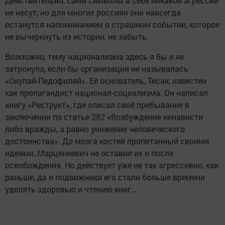
Действительно, сами символы в себе никакой агрессии
не несут, но для многих россиян они навсегда
останутся напоминанием о страшном событии, которое
не вычеркнуть из истории, не забыть.
Возможно, тему национализма здесь я бы и не
затронула, если бы организация не называлась
«Окупай-Педофиляй». Её основатель, Тесак, известен
как пропагандист национал-социализма. Он написал
книгу «Реструкт», где описал своё пребывание в
заключении по статье 282 «Возбуждение ненависти
либо вражды, а равно унижение человеческого
достоинства». До мозга костей пропитанный своими
идеями, Марценкевич не оставил их и после
освобождения. Но действует уже не так агрессивно, как
раньше, да и подвижники его стали больше времени
уделять здоровью и чтению книг…