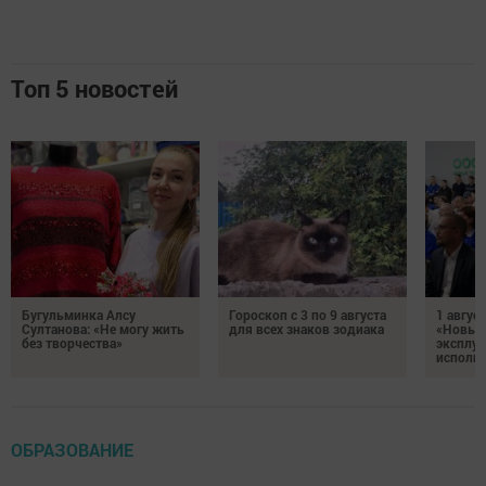
Топ 5 новостей
Бугульминка Алсу
Гороскоп с 3 по 9 августа
1 авгус
Султанова: «Не могу жить
для всех знаков зодиака
«Новые
без творчества»
эксплуа
исполня
ОБРАЗОВАНИЕ